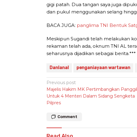
gigi patah. Dua tangan saya juga dipuk
dan pukul menggunakan selang hingga 
BACA JUGA:
panglima TNI Bentuk S
Meskipun Sugandi telah melakukan kon
rekaman telah ada, oknum TNI AL ters
seharusnya dijadikan sebagai berita.***
Danlanal
penganiayaan wartawan
Post
Previous post
Majelis Hakim MK Pertimbangkan Panggi
navigation
Untuk 4 Menteri Dalam Sidang Sengketa
Pilpres
Comment
Read Also