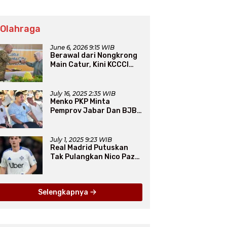
 Olahraga
June 6, 2026 9:15 WIB
Berawal dari Nongkrong
Main Catur, Kini KCCCI
Resmi Diakui PERCASI
July 16, 2025 2:35 WIB
Menko PKP Minta
Pemprov Jabar Dan BJB
Jadi Petarung Sukseskan
100 Ribu Rumah FLPP
July 1, 2025 9:23 WIB
Real Madrid Putuskan
Tak Pulangkan Nico Paz
dari Como pada Musim
Panas 2025
Selengkapnya