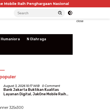
h Penghargaan Nasional
P3RSI Temui Kementerian P
close
 Humaniora
N Olahraga
populer
August 3, 2026 10:17 WIB
0 Comment
Bank Jakarta Buktikan Kualitas
Layanan Digital, JakOne Mobile Raih
Penghargaan Nasional