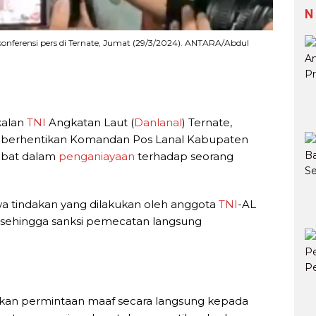
N
konferensi pers di Ternate, Jumat (29/3/2024). ANTARA/Abdul
alan
TNI
Angkatan Laut (
Danlanal
) Ternate,
emberhentikan Komandan Pos Lanal Kabupaten
libat dalam
penganiayaan
terhadap seorang
a tindakan yang dilakukan oleh anggota
TNI
-AL
 sehingga sanksi pemecatan langsung
an permintaan maaf secara langsung kepada