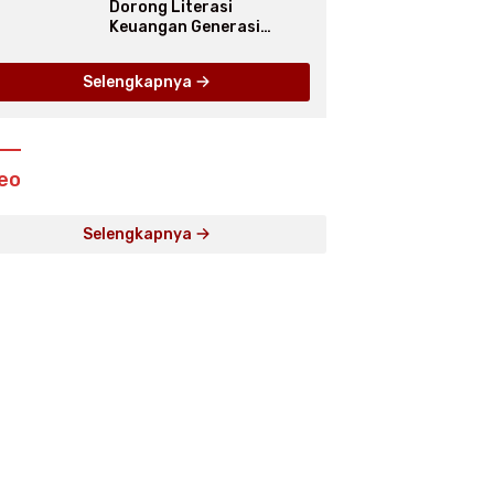
Dorong Literasi
Keuangan Generasi
Muda, Bank Jakarta
Dukung Abang None
Selengkapnya
eo
Selengkapnya