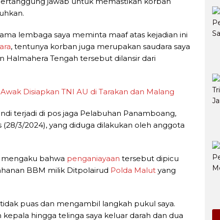
 bertanggung jawab untuk memastikan korban
uhkan.
s nama lembaga saya meminta maaf atas kejadian ini
ara
, tentunya korban juga merupakan saudara saya
n Halmahera Tengah tersebut dilansir dari
Awak Disiapkan TNI AU di Tarakan dan Malang
di terjadi di pos jaga Pelabuhan Panamboang,
 (28/3/2024), yang diduga dilakukan oleh anggota
an mengaku bahwa
penganiayaan
tersebut dipicu
ahanan BBM milik Ditpolairud
Polda Malut
yang
 tidak puas dan mengambil langkah pukul saya.
 kepala hingga telinga saya keluar darah dan dua