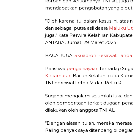
korban dan keluarganya, TNI-AL juga
mendapatkan pengobatan yang dibut
“Oleh karena itu, dalam kasus ini, ata
dan sebagai putra asli daera
Maluku Ut
juga,” kata Perwira Kelahiran Kabupate
ANTARA, Jumat, 29 Maret 2024.
BACA JUGA:
Skuadron Pesawat Tanpa 
Peristiwa
penganiayaan
terhadap Sugan
Kecamatan
Bacan Selatan, pada Kamis
TNI berinisial Letda M dan Peltu R.
Sugandi mengalami sejumlah luka d
oleh pemberitaan terkait dugaan pen
dilakukan oleh anggota TNI AL.
“Dengan alasan itulah, mereka merasa
Paling banyak saya ditendang di bagian