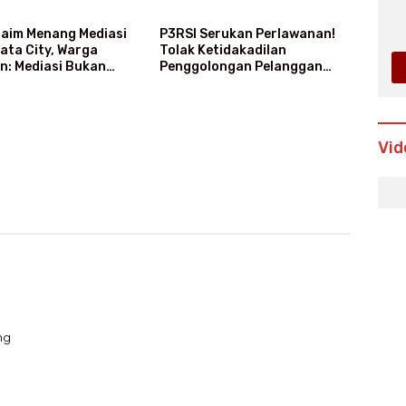
laim Menang Mediasi
P3RSI Serukan Perlawanan!
bata City, Warga
Tolak Ketidakadilan
n: Mediasi Bukan
Penggolongan Pelanggan
enang-Kalah
Rusun Air Bersih PAM Jaya
Vid
ng