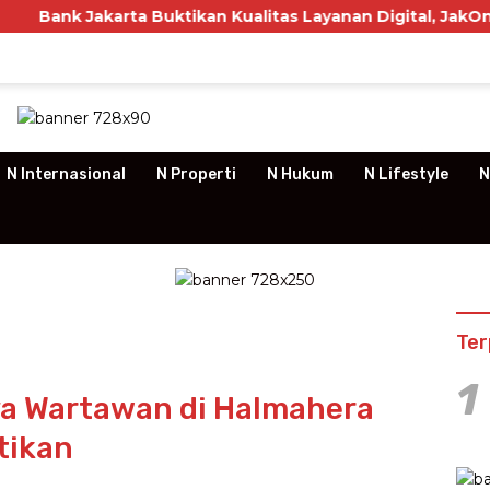
rta Buktikan Kualitas Layanan Digital, JakOne Mobile Rai
N Internasional
N Properti
N Hukum
N Lifestyle
N
Ter
1
a Wartawan di Halmahera
tikan