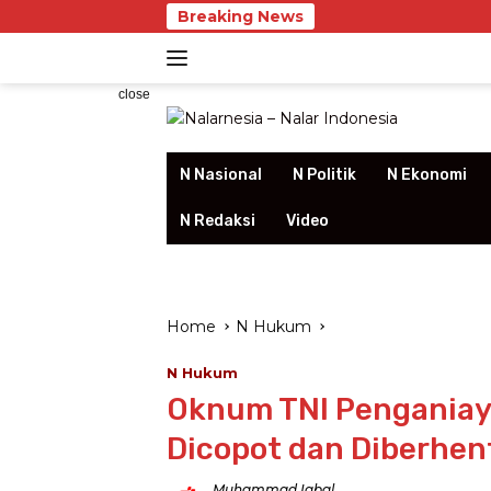
Skip
Breaking News
Bank Jaka
to
content
close
N Nasional
N Politik
N Ekonomi
N Redaksi
Video
Home
N Hukum
N Hukum
Oknum TNI Penganiay
Dicopot dan Diberhen
Muhammad Iqbal