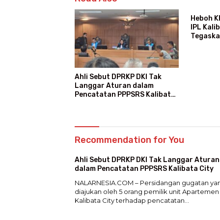
Heboh K
IPL Kali
Tegaska
Ajang M
Ahli Sebut DPRKP DKI Tak
Langgar Aturan dalam
Pencatatan PPPSRS Kalibata
City
Recommendation for You
Ahli Sebut DPRKP DKI Tak Langgar Aturan
dalam Pencatatan PPPSRS Kalibata City
NALARNESIA.COM – Persidangan gugatan ya
diajukan oleh 5 orang pemilik unit Apartemen
Kalibata City terhadap pencatatan…