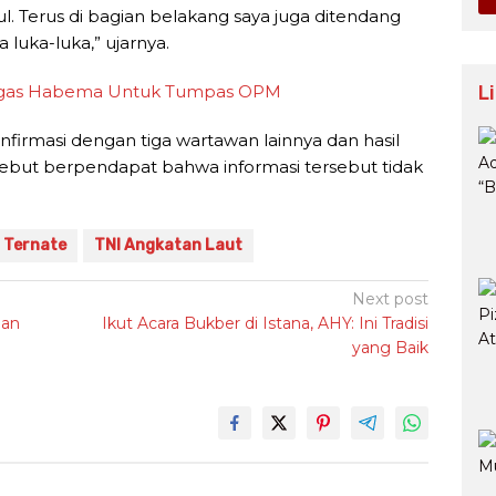
ul. Terus di bagian belakang saya juga ditendang
luka-luka,” ujarnya.
L
atgas Habema Untuk Tumpas OPM
firmasi dengan tiga wartawan lainnya dan hasil
ebut berpendapat bahwa informasi tersebut tidak
Ternate
TNI Angkatan Laut
Next post
lan
Ikut Acara Bukber di Istana, AHY: Ini Tradisi
yang Baik