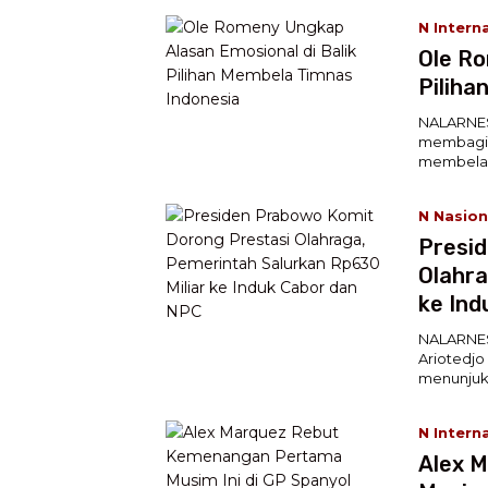
N Intern
Ole Ro
Piliha
NALARNESI
membagik
membela
N Nasion
Presid
Olahra
ke Ind
NALARNES
Ariotedj
menunju
N Intern
Alex 