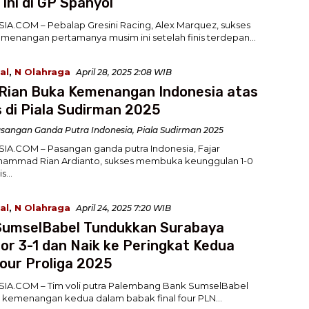
Ini di GP Spanyol
A.COM – Pebalap Gresini Racing, Alex Marquez, sukses
menangan pertamanya musim ini setelah finis terdepan…
al
,
N Olahraga
April 28, 2025 2:08 WIB
Rian Buka Kemenangan Indonesia atas
s di Piala Sudirman 2025
sangan Ganda Putra Indonesia
,
Piala Sudirman 2025
A.COM – Pasangan ganda putra Indonesia, Fajar
uhammad Rian Ardianto, sukses membuka keunggulan 1-0
is…
al
,
N Olahraga
April 24, 2025 7:20 WIB
SumselBabel Tundukkan Surabaya
r 3-1 dan Naik ke Peringkat Kedua
Four Proliga 2025
IA.COM – Tim voli putra Palembang Bank SumselBabel
 kemenangan kedua dalam babak final four PLN…