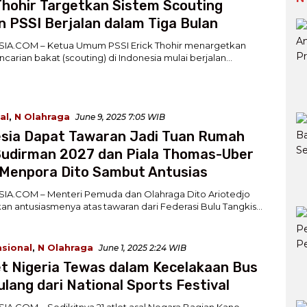
Thohir Targetkan Sistem Scouting
 PSSI Berjalan dalam Tiga Bulan
IA.COM – Ketua Umum PSSI Erick Thohir menargetkan
ncarian bakat (scouting) di Indonesia mulai berjalan…
al
,
N Olahraga
June 9, 2025 7:05 WIB
esia Dapat Tawaran Jadi Tuan Rumah
Sudirman 2027 dan Piala Thomas-Uber
 Menpora Dito Sambut Antusias
IA.COM – Menteri Pemuda dan Olahraga Dito Ariotedjo
n antusiasmenya atas tawaran dari Federasi Bulu Tangkis…
asional
,
N Olahraga
June 1, 2025 2:24 WIB
et Nigeria Tewas dalam Kecelakaan Bus
ulang dari National Sports Festival
A.COM – Sedikitnya 21 atlet asal Negara Bagian Kano,