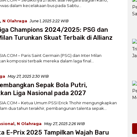
tewas dalam kecelakaan bus pada Sabtu…
,
N Olahraga
June 1, 2025 2:22 WIB
Liga Champions 2024/2025: PSG dan
Milan Turunkan Skuat Terbaik di Allianz
A.COM – Paris Saint Germain (PSG) dan Inter Milan
n komposisi terbaik mereka dalam laga final…
aga
May 27, 2025 2:30 WIB
embangkan Sepak Bola Putri,
kan Liga Nasional pada 2027
IA.COM – Ketua Umum PSSI Erick Thohir mengungkapkan
am dua tahun terakhir, pembangunan talenta sepak…
asional
,
N Olahraga
May 27, 2025 2:26 WIB
a E-Prix 2025 Tampilkan Wajah Baru