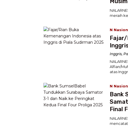
Musim 
NALARNESI
meraih ke
N Nasion
Fajar/
Inggri
Inggris
,
Pa
NALARNESI
Alfian/M
atas Inggr
N Nasion
Bank 
Samato
Final 
NALARNES
mencatat