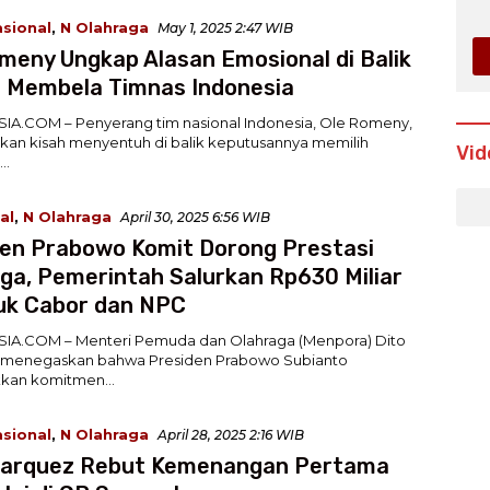
asional
,
N Olahraga
May 1, 2025 2:47 WIB
meny Ungkap Alasan Emosional di Balik
n Membela Timnas Indonesia
A.COM – Penyerang tim nasional Indonesia, Ole Romeny,
an kisah menyentuh di balik keputusannya memilih
Vid
…
al
,
N Olahraga
April 30, 2025 6:56 WIB
en Prabowo Komit Dorong Prestasi
ga, Pemerintah Salurkan Rp630 Miliar
uk Cabor dan NPC
IA.COM – Menteri Pemuda dan Olahraga (Menpora) Dito
o menegaskan bahwa Presiden Prabowo Subianto
kkan komitmen…
asional
,
N Olahraga
April 28, 2025 2:16 WIB
Marquez Rebut Kemenangan Pertama