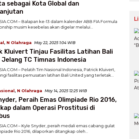
ta sebagai Kota Global dan
anjutan
L
IA.COM – Balapan ke-13 dalam kalender ABB FIA Formula
nship musim kesebelas akan digelar melalui…
al
,
N Olahraga
May 22, 2025 1:04 WIB
k Kluivert Tinjau Fasilitas Latihan Bali
 Jelang TC Timnas Indonesia
A.COM – Pelatih Tim Nasional Indonesia, Patrick Kluivert,
gi fasilitas pemusatan latihan Bali United yang terletak…
asional
,
N Olahraga
May 14, 2025 12:25 WIB
nyder, Peraih Emas Olimpiade Rio 2016,
kap dalam Operasi Prostitusi di
bus
A.COM – Kyle Snyder, peraih medali emas cabang gulat
piade Rio 2016, dilaporkan ditangkap oleh…