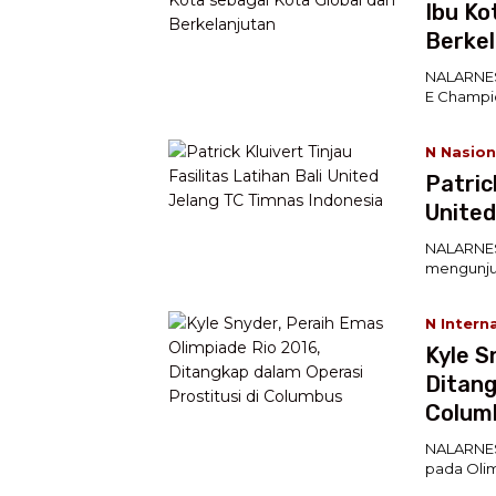
Ibu Ko
Berkel
NALARNES
E Champio
N Nasion
Patric
United
NALARNESI
mengunjun
N Intern
Kyle S
Ditang
Colum
NALARNESI
pada Olim