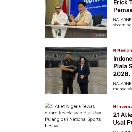
Erick 
Pemain
NALARNES
sistem pe
N Nasion
Indon
Piala 
2028,
NALARNES
menyataka
N Intern
21 Atl
Usai P
NALARNESI