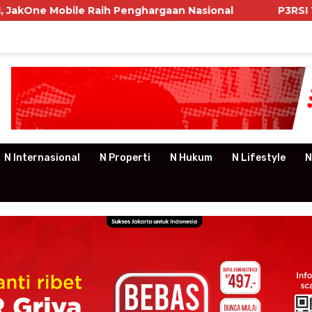
h Penghargaan Nasional
P3RSI Temui Kementerian P
N Internasional
N Properti
N Hukum
N Lifestyle
N