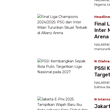
Nigeria, 
Headline
Final 
Inter 
Arena
NALARNESI
menurunka
N Olahr
PSSI K
Target
NALARNES
bahwa dal
N Intern
Jakart