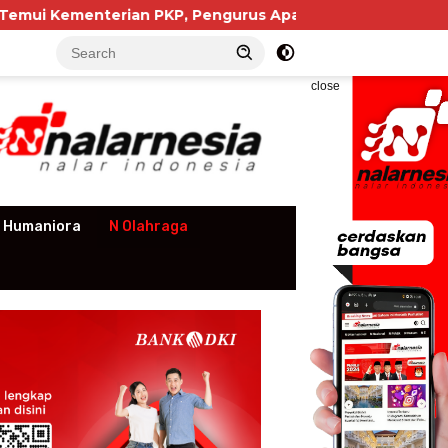
KP, Pengurus Apartemen Soroti Kewajiban NIB yang Dini
close
 Humaniora
N Olahraga