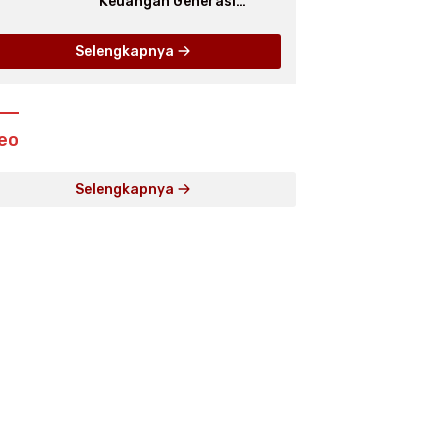
Keuangan Generasi
Muda, Bank Jakarta
Dukung Abang None
Selengkapnya
eo
Selengkapnya