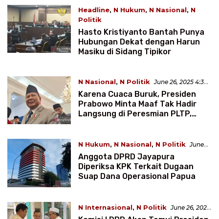
Headline
,
N Hukum
,
N Nasional
,
N
Politik
June 26, 2025 4:44 WIB
Hasto Kristiyanto Bantah Punya
Hubungan Dekat dengan Harun
Masiku di Sidang Tipikor
N Nasional
,
N Politik
June 26, 2025 4:34
WIB
Karena Cuaca Buruk, Presiden
Prabowo Minta Maaf Tak Hadir
Langsung di Peresmian PLTP,
PLTS, dan Blok Cepu
N Hukum
,
N Nasional
,
N Politik
June
26, 2025 4:03 WIB
Anggota DPRD Jayapura
Diperiksa KPK Terkait Dugaan
Suap Dana Operasional Papua
N Internasional
,
N Politik
June 26, 2025
3:56 WIB