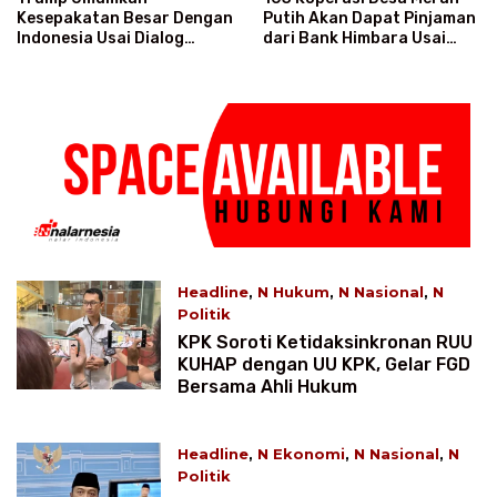
Kesepakatan Besar Dengan
Putih Akan Dapat Pinjaman
Indonesia Usai Dialog
dari Bank Himbara Usai
Langsung Dengan Prabowo
Tunjukkan Keuntungan
Headline
,
N Hukum
,
N Nasional
,
N
Politik
July 12, 2025 3:11 WIB
KPK Soroti Ketidaksinkronan RUU
KUHAP dengan UU KPK, Gelar FGD
Bersama Ahli Hukum
Headline
,
N Ekonomi
,
N Nasional
,
N
Politik