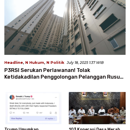
Headline
,
N Hukum
,
N Politik
July 18, 2025 1:37 WIB
P3RSI Serukan Perlawanan! Tolak
Ketidakadilan Penggolongan Pelanggan Rusun
Air Bersih PAM Jaya
Trump Umumkan
103 Koperasi Desa Merah