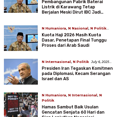
July 12, 2025 3:01 WIB
Pembangunan Pabrik Baterai
Listrik di Karawang Tetap
Berjalan Meski Dirut IBC Jadi
Tersangka
N Humaniora
,
N Nasional
,
N Politik
July 12, 2025 2:58 WIB
Kuota Haji 2026 Masih Kuota
Dasar, Penetapan Final Tunggu
Proses dari Arab Saudi
N Internasional
,
N Politik
July 6, 2025
3:22 WIB
Presiden Iran Tegaskan Komitmen
pada Diplomasi, Kecam Serangan
Israel dan AS
N Humaniora
,
N Internasional
,
N
Politik
July 6, 2025 3:17 WIB
Hamas Sambut Baik Usulan
Gencatan Senjata 60 Hari dan