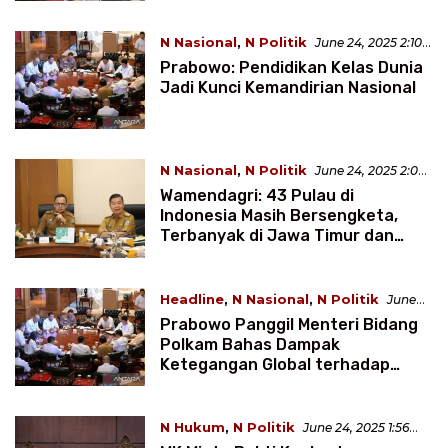
N Nasional
,
N Politik
June 24, 2025 2:10
WIB
Prabowo: Pendidikan Kelas Dunia
Jadi Kunci Kemandirian Nasional
N Nasional
,
N Politik
June 24, 2025 2:05
WIB
Wamendagri: 43 Pulau di
Indonesia Masih Bersengketa,
Terbanyak di Jawa Timur dan
Kepri
Headline
,
N Nasional
,
N Politik
June
24, 2025 2:03 WIB
Prabowo Panggil Menteri Bidang
Polkam Bahas Dampak
Ketegangan Global terhadap
Indonesia
N Hukum
,
N Politik
June 24, 2025 1:56