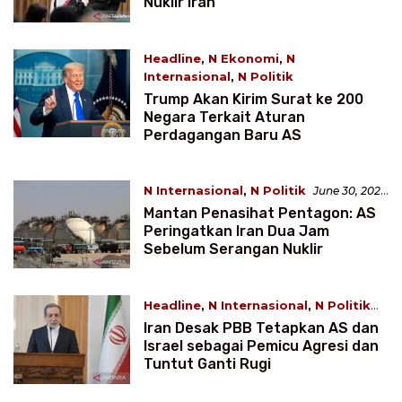
Nuklir Iran
Headline
,
N Ekonomi
,
N
Internasional
,
N Politik
June 30, 2025 2:22 WIB
Trump Akan Kirim Surat ke 200
Negara Terkait Aturan
Perdagangan Baru AS
N Internasional
,
N Politik
June 30, 2025
2:09 WIB
Mantan Penasihat Pentagon: AS
Peringatkan Iran Dua Jam
Sebelum Serangan Nuklir
Headline
,
N Internasional
,
N Politik
June 30, 2025 2:05 WIB
Iran Desak PBB Tetapkan AS dan
Israel sebagai Pemicu Agresi dan
Tuntut Ganti Rugi