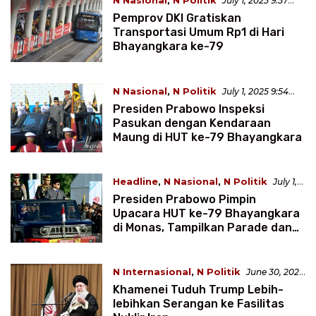
N Nasional
,
N Politik
July 1, 2025 9:57
WIB
Pemprov DKI Gratiskan
Transportasi Umum Rp1 di Hari
Bhayangkara ke-79
N Nasional
,
N Politik
July 1, 2025 9:54
WIB
Presiden Prabowo Inspeksi
Pasukan dengan Kendaraan
Maung di HUT ke-79 Bhayangkara
Headline
,
N Nasional
,
N Politik
July 1,
2025 9:51 WIB
Presiden Prabowo Pimpin
Upacara HUT ke-79 Bhayangkara
di Monas, Tampilkan Parade dan
Robot Canggih
N Internasional
,
N Politik
June 30, 2025
2:26 WIB
Khamenei Tuduh Trump Lebih-
lebihkan Serangan ke Fasilitas