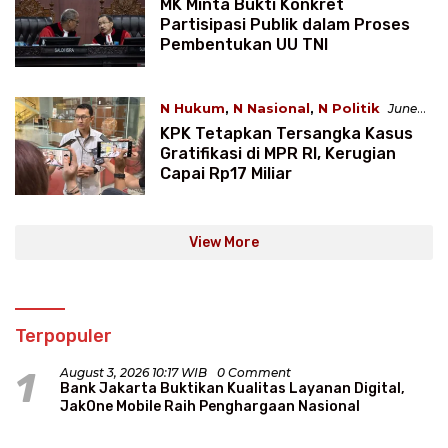
WIB
MK Minta Bukti Konkret
Partisipasi Publik dalam Proses
Pembentukan UU TNI
N Hukum
,
N Nasional
,
N Politik
June
24, 2025 1:51 WIB
KPK Tetapkan Tersangka Kasus
Gratifikasi di MPR RI, Kerugian
Capai Rp17 Miliar
View More
Terpopuler
1
August 3, 2026 10:17 WIB
0 Comment
Bank Jakarta Buktikan Kualitas Layanan Digital,
JakOne Mobile Raih Penghargaan Nasional