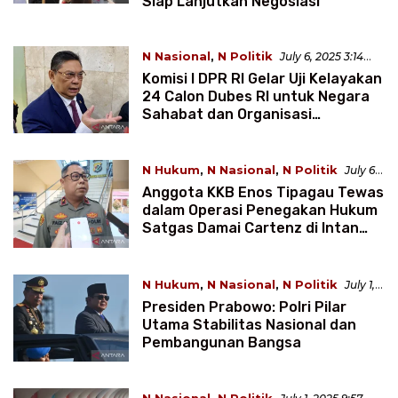
Siap Lanjutkan Negosiasi
N Nasional
,
N Politik
July 6, 2025 3:14
WIB
Komisi I DPR RI Gelar Uji Kelayakan
24 Calon Dubes RI untuk Negara
Sahabat dan Organisasi
Internasional
N Hukum
,
N Nasional
,
N Politik
July 6,
2025 3:11 WIB
Anggota KKB Enos Tipagau Tewas
dalam Operasi Penegakan Hukum
Satgas Damai Cartenz di Intan
Jaya
N Hukum
,
N Nasional
,
N Politik
July 1,
2025 11:47 WIB
Presiden Prabowo: Polri Pilar
Utama Stabilitas Nasional dan
Pembangunan Bangsa