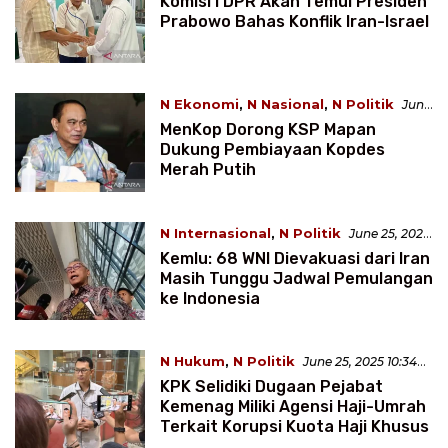
Komisi I DPR Akan Temui Presiden
Prabowo Bahas Konflik Iran-Israel
N Ekonomi
,
N Nasional
,
N Politik
June
26, 2025 3:55 WIB
MenKop Dorong KSP Mapan
Dukung Pembiayaan Kopdes
Merah Putih
N Internasional
,
N Politik
June 25, 2025
10:46 WIB
Kemlu: 68 WNI Dievakuasi dari Iran
Masih Tunggu Jadwal Pemulangan
ke Indonesia
N Hukum
,
N Politik
June 25, 2025 10:34
WIB
KPK Selidiki Dugaan Pejabat
Kemenag Miliki Agensi Haji-Umrah
Terkait Korupsi Kuota Haji Khusus