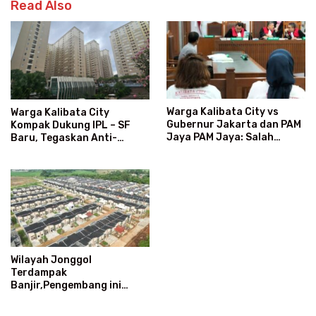
Read Also
Warga Kalibata City vs
Warga Kalibata City
Gubernur Jakarta dan PAM
Kompak Dukung IPL – SF
Jaya PAM Jaya: Salah
Baru, Tegaskan Anti-
Kategori Pelanggan, Air
Kegaduhan
Jadi Mahal Bertahun-tahun
Wilayah Jonggol
Terdampak
Banjir,Pengembang ini
Fokus Mitigasi dan
Perkuatan Tanggul