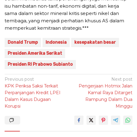
isu hambatan non-tarif, ekonomi digital, dan kerja
sama dalam sektor mineral kritis seperti nikel dan
tembaga, yang menjadi perhatian khusus AS dalam
memperkuat kemitraan strategis.***
Donald Trump
Indonesia
kesepakatan besar
Presiden Amerika Serikat
Presiden RI Prabowo Subianto
Post
Previous post
Next post
KPK Periksa Saksi Terkait
Pengerjaan Hotmix Jalan
navigation
Perpanjangan Kredit LPEI
Kamal Raya Ditarget
Dalam Kasus Dugaan
Rampung Dalam Dua
Korupsi
Minggu