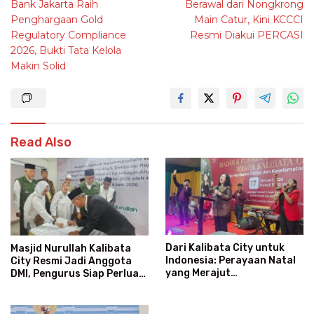
Bank Jakarta Raih
Berawal dari Nongkrong
navigation
Penghargaan Gold
Main Catur, Kini KCCCI
Regulatory Compliance
Resmi Diakui PERCASI
2026, Bukti Tata Kelola
Makin Solid
Read Also
Dari Kalibata City untuk
Masjid Nurullah Kalibata
Indonesia: Perayaan Natal
City Resmi Jadi Anggota
yang Merajut
DMI, Pengurus Siap Perluas
Persaudaraan Lintas Iman
Program Dakwah