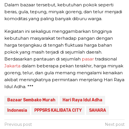
Dalam bazaar tersebut, kebutuhan pokok seperti
beras, gula, tepung, minyak goreng, dan telur menjadi
komoditas yang paling banyak diburu warga.
Kegiatan ini sekaligus menggambarkan tingginya
kebutuhan masyarakat terhadap pangan dengan
harga terjangkau di tengah fluktuasi harga bahan
pokok yang masih terjadi di sejumlah daerah.
Berdasarkan pantauan di sejumlah
pasar
tradisional
Jakarta
dalam beberapa pekan terakhir, harga minyak
goreng, telur, dan gula memang mengalami kenaikan
akibat meningkatnya permintaan menjelang Hari Raya
Idul Adha. ***
Bazaar Sembako Murah
Hari Raya Idul Adha
Indonesia
PPPSRS KALIBATA CITY
SAHARA
Post
Previous post
Next post