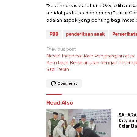
“Saat memasuki tahun 2025, pilihlah k
ketidakpedulian dan perang,” tutur 
adalah aspek yang penting bagi masa 
PBB
penderitaan anak
Perserikat
Post
Previous post
Nestlé Indonesia Raih Penghargaan atas
navigation
Kemitraan Berkelanjutan dengan Peterna
Sapi Perah
Comment
Read Also
SAHARA 
City Ban
Gelar B