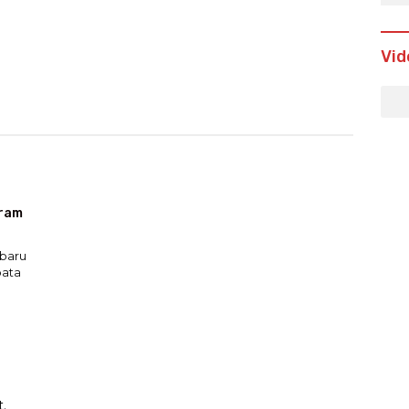
Vid
gram
baru
bata
.