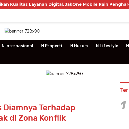
yanan Digital, JakOne Mobile Raih Penghargaan Nasional
N Internasional
N Properti
N Hukum
N Lifestyle
N
Ter
1
s Diamnya Terhadap
k di Zona Konflik