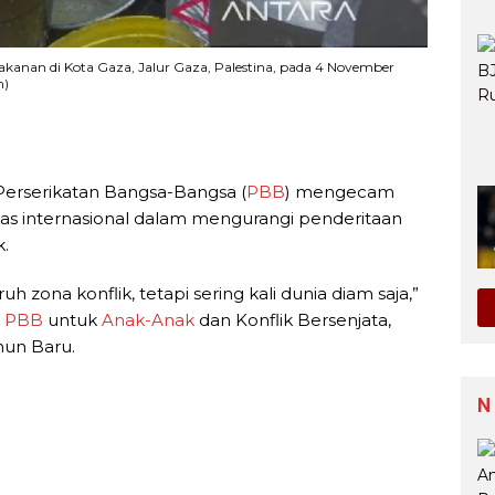
nan di Kota Gaza, Jalur Gaza, Palestina, pada 4 November
m)
Perserikatan Bangsa-Bangsa (
PBB
) mengecam
tas internasional dalam mengurangi penderitaan
k.
ruh zona konflik, tetapi sering kali dunia diam saja,”
s
PBB
untuk
Anak-Anak
dan Konflik Bersenjata,
un Baru.
N