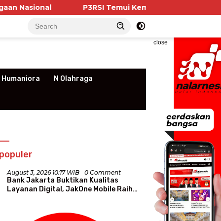
P3RSI Temui Kementerian PKP, Pengurus Apartemen 
close
 Humaniora
N Olahraga
populer
August 3, 2026 10:17 WIB
0 Comment
Bank Jakarta Buktikan Kualitas
Layanan Digital, JakOne Mobile Raih
Penghargaan Nasional