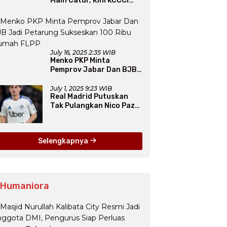
Main Catur, Kini KCCCI
Resmi Diakui PERCASI
July 16, 2025 2:35 WIB
Menko PKP Minta
Pemprov Jabar Dan BJB
Jadi Petarung Sukseskan
100 Ribu Rumah FLPP
July 1, 2025 9:23 WIB
Real Madrid Putuskan
Tak Pulangkan Nico Paz
dari Como pada Musim
Panas 2025
Selengkapnya
 Humaniora