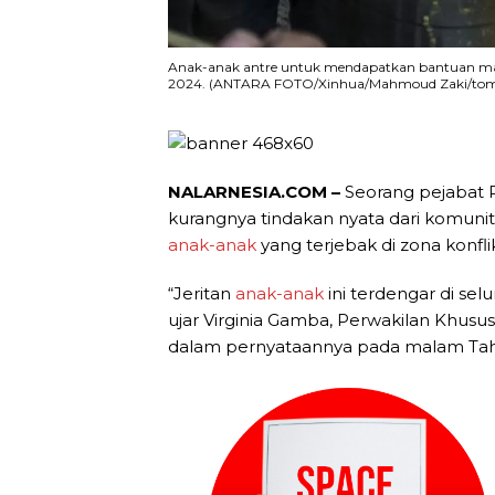
Anak-anak antre untuk mendapatkan bantuan maka
2024. (ANTARA FOTO/Xinhua/Mahmoud Zaki/to
NALARNESIA.COM –
Seorang pejabat 
kurangnya tindakan nyata dari komuni
anak-anak
yang terjebak di zona konfli
“Jeritan
anak-anak
ini terdengar di selu
ujar Virginia Gamba, Perwakilan Khusu
dalam pernyataannya pada malam Tah