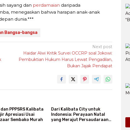
asih sayang dan
perdamaian
daripada
Gamba, menegaskan bahwa harapan anak-anak
depan dunia.***
an Bangsa-bangsa
Next post
Haidar Alwi Kritik Survei OCCRP soal Jokowi:
k
Pembuktian Hukum Harus Lewat Pengadilan,
Bukan Jajak Pendapat
dan PPPSRS Kalibata
Dari Kalibata City untuk
jir Apresiasi Usai
Indonesia: Perayaan Natal
azaar Sembako Murah
yang Merajut Persaudaraan
Lintas Iman