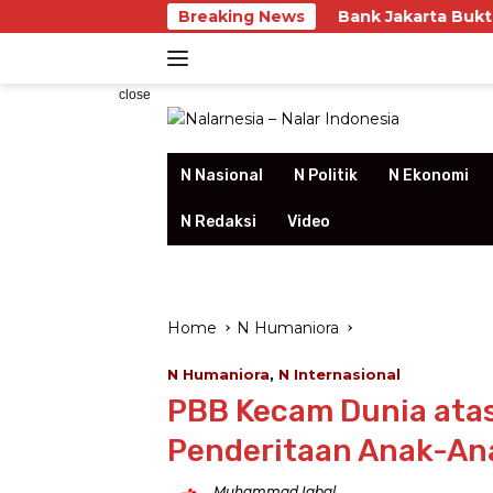
Skip
Breaking News
Bank Jakarta Buktikan Kualitas La
to
content
close
N Nasional
N Politik
N Ekonomi
N Redaksi
Video
Home
N Humaniora
N Humaniora
,
N Internasional
PBB Kecam Dunia ata
Penderitaan Anak-Ana
Muhammad Iqbal