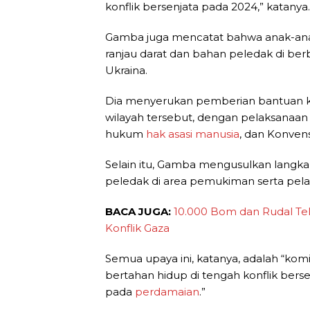
konflik bersenjata pada 2024,” katanya.
Gamba juga mencatat bahwa anak-ana
ranjau darat dan bahan peledak di ber
Ukraina.
Dia menyerukan pemberian bantuan k
wilayah tersebut, dengan pelaksanaan
hukum
hak asasi manusia
, dan Konven
Selain itu, Gamba mengusulkan langka
peledak di area pemukiman serta pelar
BACA JUGA:
10.000 Bom dan Rudal Tel
Konflik Gaza
Semua upaya ini, katanya, adalah “k
bertahan hidup di tengah konflik ber
pada
perdamaian
.”