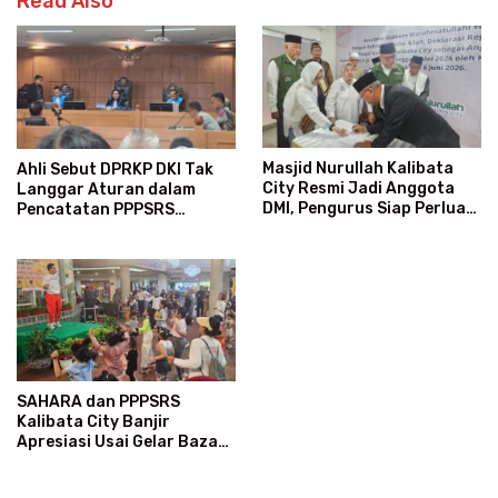
Read Also
Masjid Nurullah Kalibata
Ahli Sebut DPRKP DKI Tak
City Resmi Jadi Anggota
Langgar Aturan dalam
DMI, Pengurus Siap Perluas
Pencatatan PPPSRS
Program Dakwah
Kalibata City
SAHARA dan PPPSRS
Kalibata City Banjir
Apresiasi Usai Gelar Bazaar
Sembako Murah