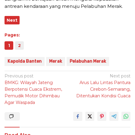
antrean kendaraan yang menuju Pelabuhan Merak.
Next
Pages:
1
2
Kapolda Banten
Merak
Pelabuhan Merak
Post
Previous post
Next post
BMKG: Wilayah Jateng
Arus Lalu Lintas Pantura
navigation
Berpotensi Cuaca Ekstrem,
Cirebon-Semarang,
Pemudik Motor Dihimbau
Ditentukan Kondisi Cuaca
Agar Waspada