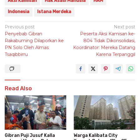
Aksi Kamisan
Hak Asasi Manusia
HAM
Indonesia
Istana Merdeka
Post
Previous post
Next post
Penyebab Gibran
Peserta Aksi Kamisan ke-
navigation
Rakabuming Dilaporkan ke
804 Tidak Dikonsolidasi,
PN Solo Oleh Almas
Koordinator: Mereka Datang
Tsaqibbirru
Karena Terpanggil
Read Also
Warga Kalibata City
Gibran Puji Jusuf Kalla