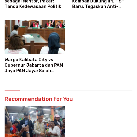
Kompak Dukung IPL – SF
sebagai Mentor, Pakar:
Baru, Tegaskan Anti-
Tanda Kedewasaan Politik
Kegaduhan
Warga Kalibata City vs
Gubernur Jakarta dan PAM
Jaya PAM Jaya: Salah
Kategori Pelanggan, Air
Jadi Mahal Bertahun-tahun
Recommendation for You