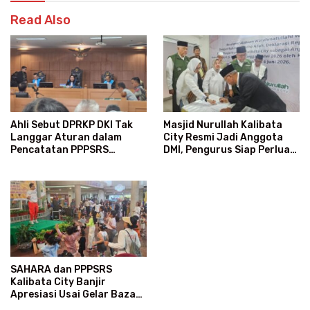
Read Also
Masjid Nurullah Kalibata
Ahli Sebut DPRKP DKI Tak
City Resmi Jadi Anggota
Langgar Aturan dalam
DMI, Pengurus Siap Perluas
Pencatatan PPPSRS
Program Dakwah
Kalibata City
SAHARA dan PPPSRS
Kalibata City Banjir
Apresiasi Usai Gelar Bazaar
Sembako Murah