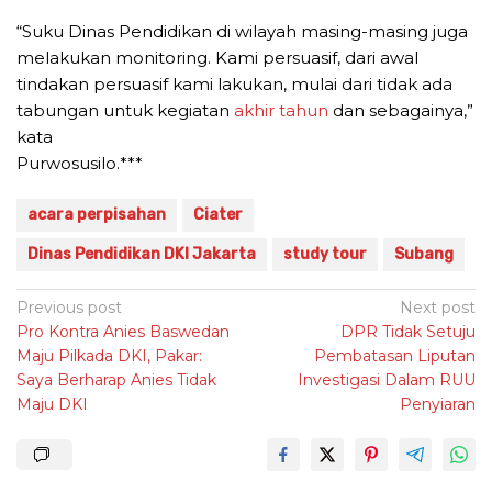
“Suku Dinas Pendidikan di wilayah masing-masing juga
melakukan monitoring. Kami persuasif, dari awal
tindakan persuasif kami lakukan, mulai dari tidak ada
tabungan untuk kegiatan
akhir tahun
dan sebagainya,”
kata
Purwosusilo.***
acara perpisahan
Ciater
Dinas Pendidikan DKI Jakarta
study tour
Subang
Post
Previous post
Next post
Pro Kontra Anies Baswedan
DPR Tidak Setuju
navigation
Maju Pilkada DKI, Pakar:
Pembatasan Liputan
Saya Berharap Anies Tidak
Investigasi Dalam RUU
Maju DKI
Penyiaran