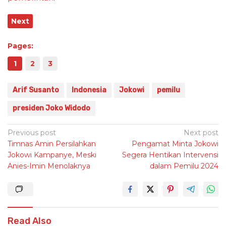
Next
Pages:
1
2
3
Arif Susanto
Indonesia
Jokowi
pemilu
presiden Joko Widodo
Post
Previous post
Next post
Timnas Amin Persilahkan
Pengamat Minta Jokowi
navigation
Jokowi Kampanye, Meski
Segera Hentikan Intervensi
Anies-Imin Menolaknya
dalam Pemilu 2024
Read Also