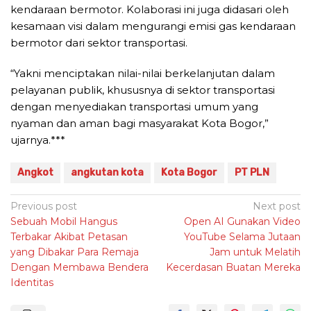
kendaraan bermotor. Kolaborasi ini juga didasari oleh
kesamaan visi dalam mengurangi emisi gas kendaraan
bermotor dari sektor transportasi.
“Yakni menciptakan nilai-nilai berkelanjutan dalam
pelayanan publik, khususnya di sektor transportasi
dengan menyediakan transportasi umum yang
nyaman dan aman bagi masyarakat Kota Bogor,”
ujarnya.***
Angkot
angkutan kota
Kota Bogor
PT PLN
Post
Previous post
Next post
Sebuah Mobil Hangus
Open AI Gunakan Video
navigation
Terbakar Akibat Petasan
YouTube Selama Jutaan
yang Dibakar Para Remaja
Jam untuk Melatih
Dengan Membawa Bendera
Kecerdasan Buatan Mereka
Identitas