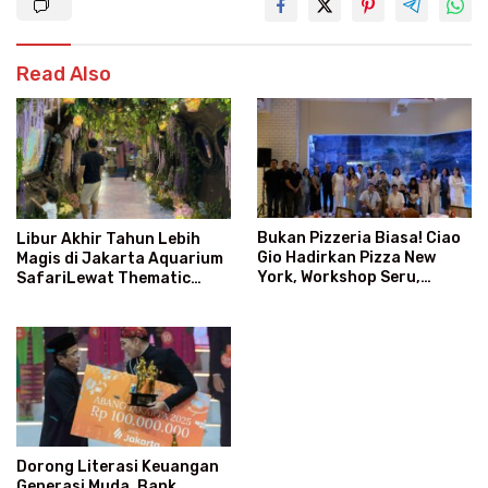
Read Also
Bukan Pizzeria Biasa! Ciao
Libur Akhir Tahun Lebih
Gio Hadirkan Pizza New
Magis di Jakarta Aquarium
York, Workshop Seru,
SafariLewat Thematic
hingga Atraksi Giant Pizza
Event “Blissful Fairyland”
Dorong Literasi Keuangan
Generasi Muda, Bank