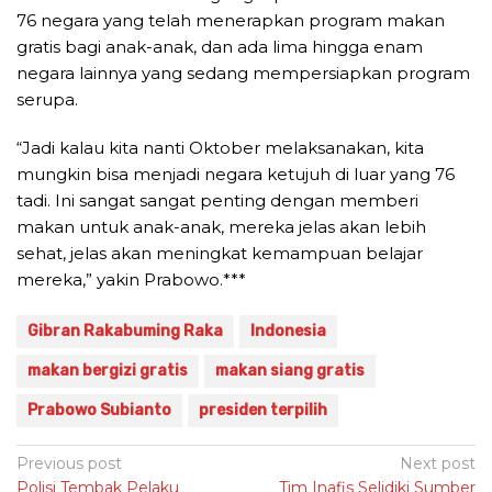
76 negara yang telah menerapkan program makan
gratis bagi anak-anak, dan ada lima hingga enam
negara lainnya yang sedang mempersiapkan program
serupa.
“Jadi kalau kita nanti Oktober melaksanakan, kita
mungkin bisa menjadi negara ketujuh di luar yang 76
tadi. Ini sangat sangat penting dengan memberi
makan untuk anak-anak, mereka jelas akan lebih
sehat, jelas akan meningkat kemampuan belajar
mereka,” yakin Prabowo.***
Gibran Rakabuming Raka
Indonesia
makan bergizi gratis
makan siang gratis
Prabowo Subianto
presiden terpilih
Post
Previous post
Next post
Polisi Tembak Pelaku
Tim Inafis Selidiki Sumber