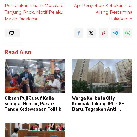
navigation
Penusukan Imam Musola di
Api Penyebab Kebakaran di
Tanjung Priok, Motif Pelaku
Kilang Pertamina
Masih Didalami
Balikpapan
Read Also
Warga Kalibata City
Gibran Puji Jusuf Kalla
Kompak Dukung IPL – SF
sebagai Mentor, Pakar:
Baru, Tegaskan Anti-
Tanda Kedewasaan Politik
Kegaduhan