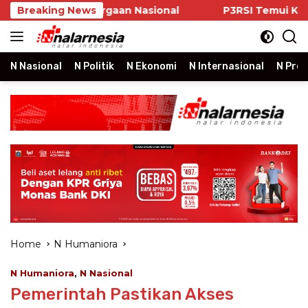
Skip
ih Penghargaan Nasional
Breaking News
P3RSI Temui Kementerian 
to
content
N Nasional
N Politik
N Ekonomi
N Internasional
N Prop
Home
N Humaniora
N Humaniora
,
N Nasional
Pemerintah Pastikan Akses