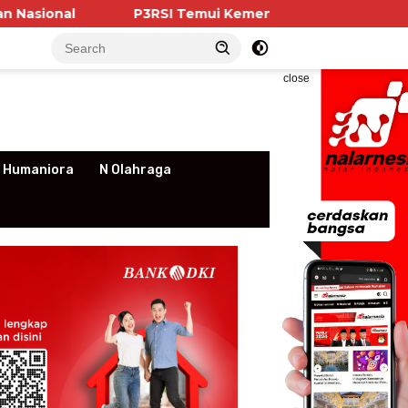
P3RSI Temui Kementerian PKP, Pengurus Apartemen
close
 Humaniora
N Olahraga