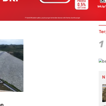
Ter
1
N
an