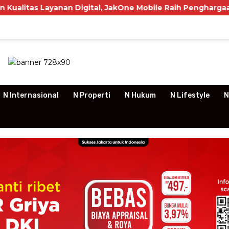
ayanan Digital, JakOne Mobile Raih Penghargaan Nasional
N Internasional
N Properti
N Hukum
N Lifestyle
N