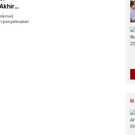
Akhir
okowi)
 penyelesaian
N