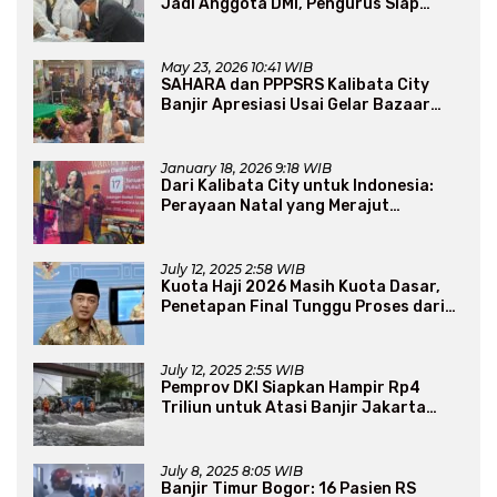
Jadi Anggota DMI, Pengurus Siap
Perluas Program Dakwah
May 23, 2026 10:41 WIB
SAHARA dan PPPSRS Kalibata City
Banjir Apresiasi Usai Gelar Bazaar
Sembako Murah
January 18, 2026 9:18 WIB
Dari Kalibata City untuk Indonesia:
Perayaan Natal yang Merajut
Persaudaraan Lintas Iman
July 12, 2025 2:58 WIB
Kuota Haji 2026 Masih Kuota Dasar,
Penetapan Final Tunggu Proses dari
Arab Saudi
July 12, 2025 2:55 WIB
Pemprov DKI Siapkan Hampir Rp4
Triliun untuk Atasi Banjir Jakarta
Secara Jangka Panjang
July 8, 2025 8:05 WIB
Banjir Timur Bogor: 16 Pasien RS