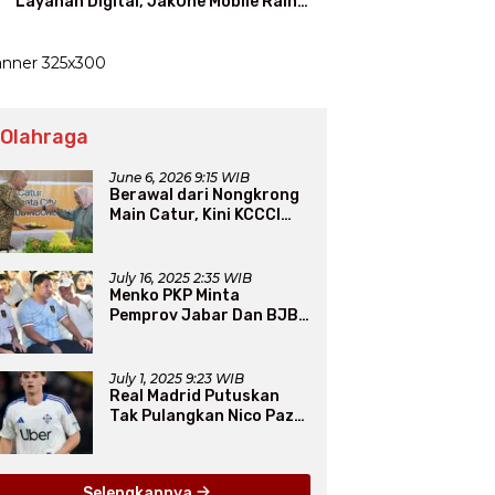
Layanan Digital, JakOne Mobile Raih
Penghargaan Nasional
 Olahraga
June 6, 2026 9:15 WIB
Berawal dari Nongkrong
Main Catur, Kini KCCCI
Resmi Diakui PERCASI
July 16, 2025 2:35 WIB
Menko PKP Minta
Pemprov Jabar Dan BJB
Jadi Petarung Sukseskan
100 Ribu Rumah FLPP
July 1, 2025 9:23 WIB
Real Madrid Putuskan
Tak Pulangkan Nico Paz
dari Como pada Musim
Panas 2025
Selengkapnya