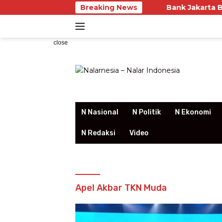
Skip
Breaking News
Bank Jakarta Buktikan Ku
to
content
close
N Nasional
N Politik
N Ekonomi
N Redaksi
Video
Apel Akbar TKN Muda