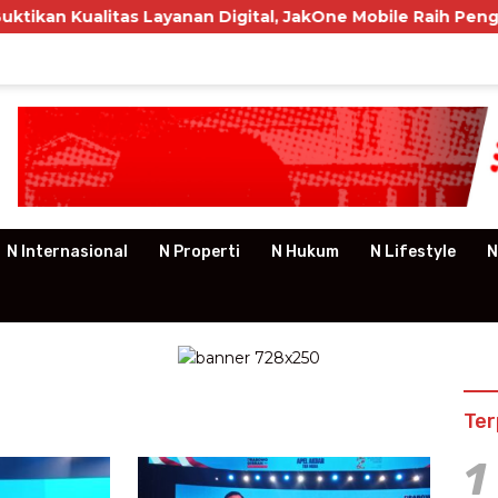
alitas Layanan Digital, JakOne Mobile Raih Penghargaan Na
N Internasional
N Properti
N Hukum
N Lifestyle
N
Ter
1