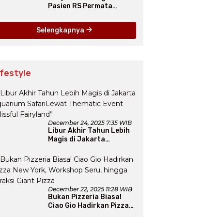
Pasien RS Permata
Dievakuasi, 1.312 Warga
Mengungsi
Selengkapnya
ifestyle
December 24, 2025 7:35 WIB
Libur Akhir Tahun Lebih
Magis di Jakarta
Aquarium SafariLewat
Thematic Event “Blissful
Fairyland”
December 22, 2025 11:28 WIB
Bukan Pizzeria Biasa!
Ciao Gio Hadirkan Pizza
New York, Workshop