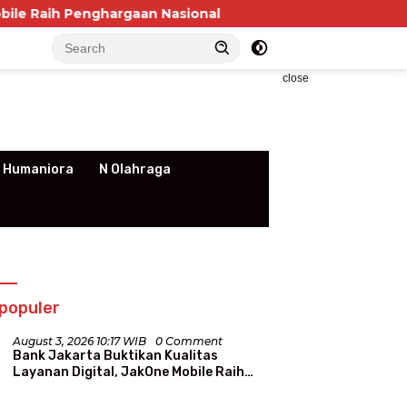
Penghargaan Nasional
P3RSI Temui Kementerian PKP
close
 Humaniora
N Olahraga
populer
August 3, 2026 10:17 WIB
0 Comment
Bank Jakarta Buktikan Kualitas
Layanan Digital, JakOne Mobile Raih
Penghargaan Nasional