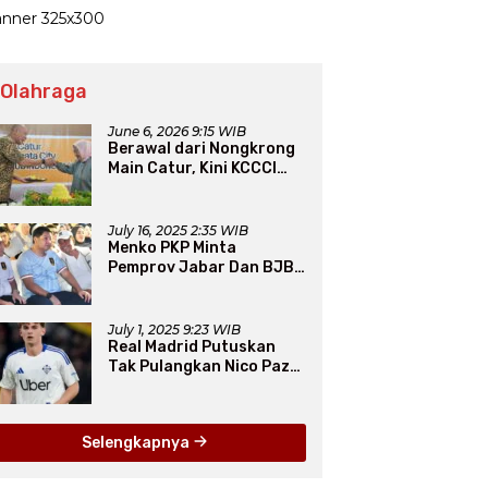
 Olahraga
June 6, 2026 9:15 WIB
Berawal dari Nongkrong
Main Catur, Kini KCCCI
Resmi Diakui PERCASI
July 16, 2025 2:35 WIB
Menko PKP Minta
Pemprov Jabar Dan BJB
Jadi Petarung Sukseskan
100 Ribu Rumah FLPP
July 1, 2025 9:23 WIB
Real Madrid Putuskan
Tak Pulangkan Nico Paz
dari Como pada Musim
Panas 2025
Selengkapnya