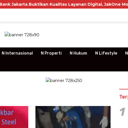
a Buktikan Kualitas Layanan Digital, JakOne Mobile Raih 
N Internasional
N Properti
N Hukum
N Lifestyle
N
Ter
1