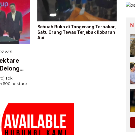
N
Sebuah Ruko di Tangerang Terbakar,
Satu Orang Tewas Terjebak Kobaran
Api
:07 WIB
Hektare
 Delong
o) Tbk
i 500 hektare