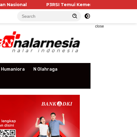
P3RSI Temui Kementerian PKP, Pengurus Apartemen
close
 Humaniora
N Olahraga