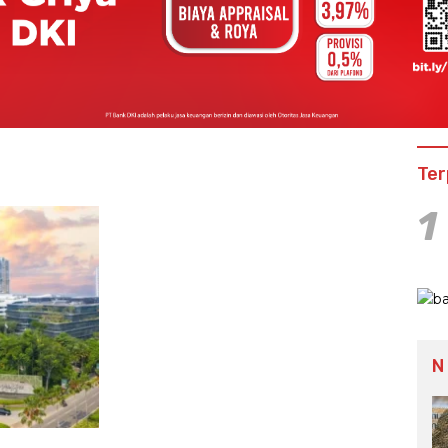
Ter
1
N