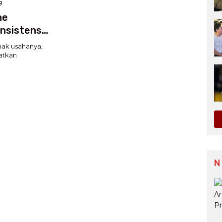
B
ne
nsistensi
nak usahanya,
atkan
N