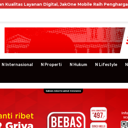
ayanan Digital, JakOne Mobile Raih Penghargaan Nasional
N Internasional
N Properti
N Hukum
N Lifestyle
N