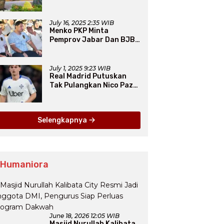
Resmi Diakui PERCASI
July 16, 2025 2:35 WIB
Menko PKP Minta
Pemprov Jabar Dan BJB
Jadi Petarung Sukseskan
100 Ribu Rumah FLPP
July 1, 2025 9:23 WIB
Real Madrid Putuskan
Tak Pulangkan Nico Paz
dari Como pada Musim
Panas 2025
Selengkapnya
 Humaniora
June 18, 2026 12:05 WIB
Masjid Nurullah Kalibata