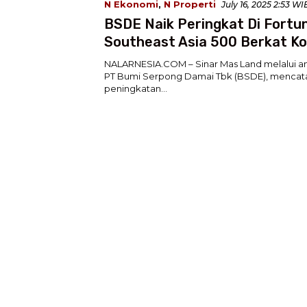
N Ekonomi
,
N Properti
July 16, 2025 2:53 WI
BSDE Naik Peringkat Di Fortu
Southeast Asia 500 Berkat Ko
Pengembangan BSD City
NALARNESIA.COM – Sinar Mas Land melalui a
PT Bumi Serpong Damai Tbk (BSDE), mencat
peningkatan…