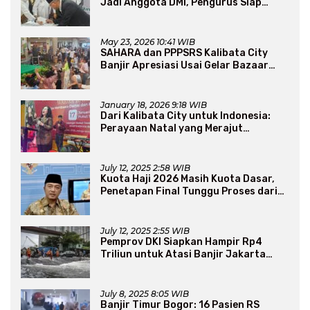
Jadi Anggota DMI, Pengurus Siap
Perluas Program Dakwah
May 23, 2026 10:41 WIB
SAHARA dan PPPSRS Kalibata City
Banjir Apresiasi Usai Gelar Bazaar
Sembako Murah
January 18, 2026 9:18 WIB
Dari Kalibata City untuk Indonesia:
Perayaan Natal yang Merajut
Persaudaraan Lintas Iman
July 12, 2025 2:58 WIB
Kuota Haji 2026 Masih Kuota Dasar,
Penetapan Final Tunggu Proses dari
Arab Saudi
July 12, 2025 2:55 WIB
Pemprov DKI Siapkan Hampir Rp4
Triliun untuk Atasi Banjir Jakarta
Secara Jangka Panjang
July 8, 2025 8:05 WIB
Banjir Timur Bogor: 16 Pasien RS