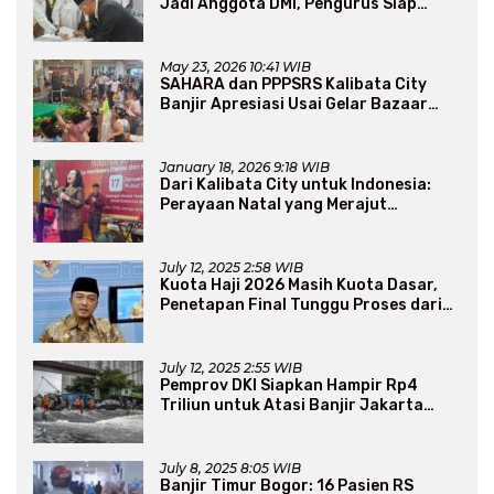
Jadi Anggota DMI, Pengurus Siap
Perluas Program Dakwah
May 23, 2026 10:41 WIB
SAHARA dan PPPSRS Kalibata City
Banjir Apresiasi Usai Gelar Bazaar
Sembako Murah
January 18, 2026 9:18 WIB
Dari Kalibata City untuk Indonesia:
Perayaan Natal yang Merajut
Persaudaraan Lintas Iman
July 12, 2025 2:58 WIB
Kuota Haji 2026 Masih Kuota Dasar,
Penetapan Final Tunggu Proses dari
Arab Saudi
July 12, 2025 2:55 WIB
Pemprov DKI Siapkan Hampir Rp4
Triliun untuk Atasi Banjir Jakarta
Secara Jangka Panjang
July 8, 2025 8:05 WIB
Banjir Timur Bogor: 16 Pasien RS