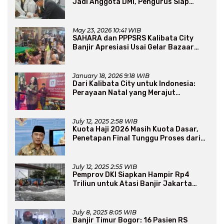
Jadi Anggota DMI, Pengurus Siap
Perluas Program Dakwah
May 23, 2026 10:41 WIB
SAHARA dan PPPSRS Kalibata City
Banjir Apresiasi Usai Gelar Bazaar
Sembako Murah
January 18, 2026 9:18 WIB
Dari Kalibata City untuk Indonesia:
Perayaan Natal yang Merajut
Persaudaraan Lintas Iman
July 12, 2025 2:58 WIB
Kuota Haji 2026 Masih Kuota Dasar,
Penetapan Final Tunggu Proses dari
Arab Saudi
July 12, 2025 2:55 WIB
Pemprov DKI Siapkan Hampir Rp4
Triliun untuk Atasi Banjir Jakarta
Secara Jangka Panjang
July 8, 2025 8:05 WIB
Banjir Timur Bogor: 16 Pasien RS