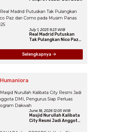
Jadi Petarung Sukseskan
100 Ribu Rumah FLPP
July 1, 2025 9:23 WIB
Real Madrid Putuskan
Tak Pulangkan Nico Paz
dari Como pada Musim
Panas 2025
Selengkapnya
 Humaniora
June 18, 2026 12:05 WIB
Masjid Nurullah Kalibata
City Resmi Jadi Anggota
DMI, Pengurus Siap
Perluas Program Dakwah