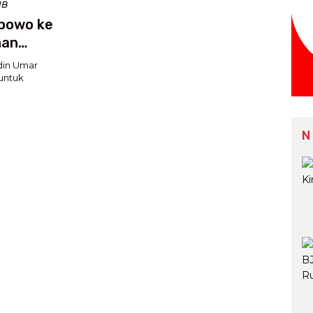
IB
bowo ke
nan
din Umar
 untuk
N