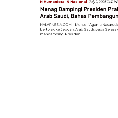
N Humaniora
,
N Nasional
July 1, 2025 11:41 W
Menag Dampingi Presiden Pra
Arab Saudi, Bahas Pembangu
Perkampungan Haji Indonesia
NALARNESIA.COM – Menteri Agama Nasarud
bertolak ke Jeddah, Arab Saudi, pada Selasa
mendampingi Presiden…