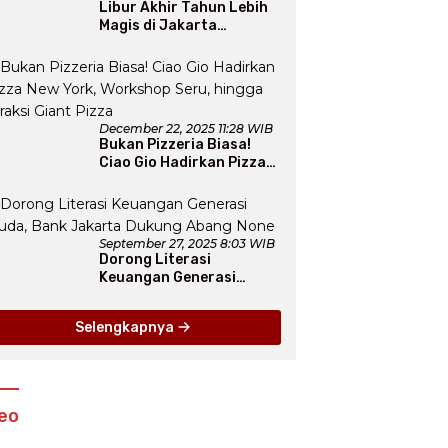
Libur Akhir Tahun Lebih
Magis di Jakarta
Aquarium SafariLewat
Thematic Event “Blissful
Fairyland”
December 22, 2025 11:28 WIB
Bukan Pizzeria Biasa!
Ciao Gio Hadirkan Pizza
New York, Workshop
Seru, hingga Atraksi
Giant Pizza
September 27, 2025 8:03 WIB
Dorong Literasi
Keuangan Generasi
Muda, Bank Jakarta
Dukung Abang None
Selengkapnya
eo