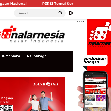
P3RSI Temui Kementerian PKP, Pengurus Aparteme
close
 Humaniora
N Olahraga