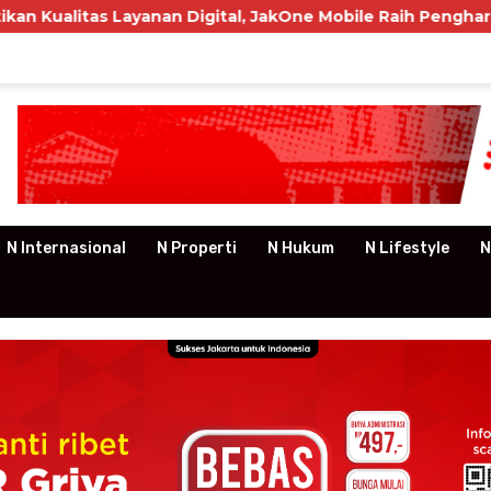
Layanan Digital, JakOne Mobile Raih Penghargaan Nasional
N Internasional
N Properti
N Hukum
N Lifestyle
N