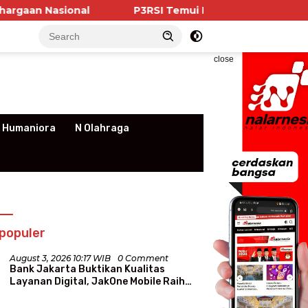
ional
P3RSI Temui Kementerian PKP, Pengurus Apa
close
 Humaniora
N Olahraga
populer
August 3, 2026 10:17 WIB
0 Comment
Bank Jakarta Buktikan Kualitas
Layanan Digital, JakOne Mobile Raih
Penghargaan Nasional