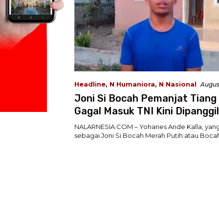
Headline
,
N Humaniora
,
N Nasional
August
WIB
Joni Si Bocah Pemanjat Tiang
Gagal Masuk TNI Kini Dipanggi
Belu NTT
NALARNESIA.COM – Yohanes Ande Kalla, yang
sebagai Joni Si Bocah Merah Putih atau Boc