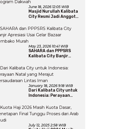
June 18, 2026 12:05 WIB
Masjid Nurullah Kalibata
City Resmi Jadi Anggota
DMI, Pengurus Siap
Perluas Program Dakwah
May 23, 2026 10:41 WIB
SAHARA dan PPPSRS
Kalibata City Banjir
Apresiasi Usai Gelar
Bazaar Sembako Murah
January 18, 2026 9:18 WIB
Dari Kalibata City untuk
Indonesia: Perayaan
Natal yang Merajut
Persaudaraan Lintas
Iman
July 12, 2025 2:58 WIB