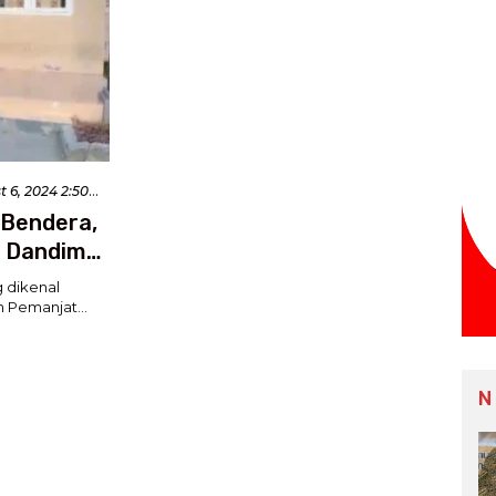
 6, 2024 2:50
 Bendera,
l Dandim
 dikenal
ah Pemanjat…
N