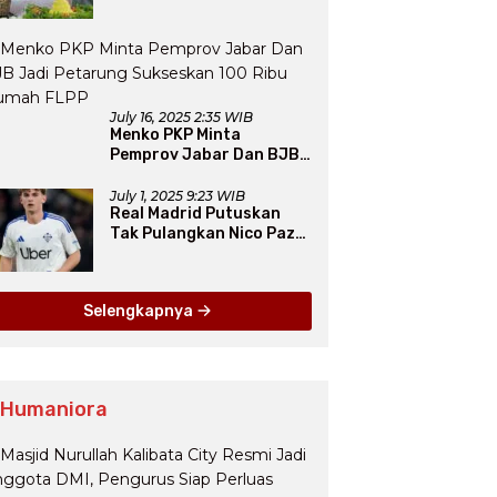
Resmi Diakui PERCASI
July 16, 2025 2:35 WIB
Menko PKP Minta
Pemprov Jabar Dan BJB
Jadi Petarung Sukseskan
100 Ribu Rumah FLPP
July 1, 2025 9:23 WIB
Real Madrid Putuskan
Tak Pulangkan Nico Paz
dari Como pada Musim
Panas 2025
Selengkapnya
 Humaniora