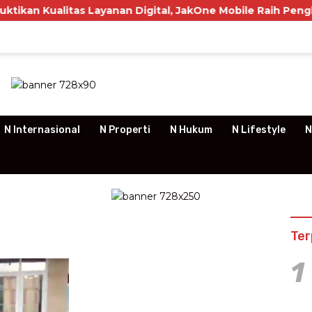
itas Layanan Digital, JakOne Mobile Raih Penghargaan Nas
N Internasional
N Properti
N Hukum
N Lifestyle
N
Ter
1