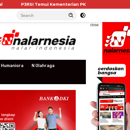
 Temui Kementerian PKP, Pengurus Apartemen Soroti Kew
close
 Humaniora
N Olahraga