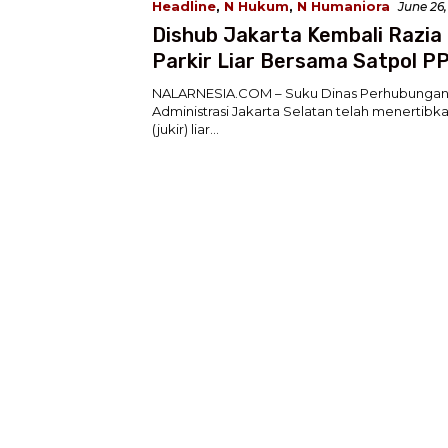
Headline
,
N Hukum
,
N Humaniora
June 26,
Dishub Jakarta Kembali Razia
Parkir Liar Bersama Satpol PP
Polri
NALARNESIA.COM – Suku Dinas Perhubungan
Administrasi Jakarta Selatan telah menertibkan
(jukir) liar…