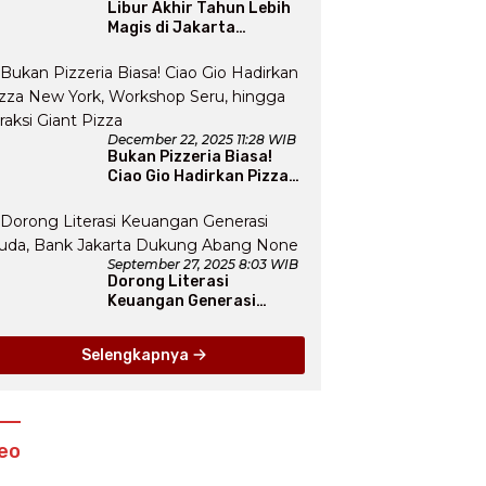
Libur Akhir Tahun Lebih
Magis di Jakarta
Aquarium SafariLewat
Thematic Event “Blissful
Fairyland”
December 22, 2025 11:28 WIB
Bukan Pizzeria Biasa!
Ciao Gio Hadirkan Pizza
New York, Workshop
Seru, hingga Atraksi
Giant Pizza
September 27, 2025 8:03 WIB
Dorong Literasi
Keuangan Generasi
Muda, Bank Jakarta
Dukung Abang None
Selengkapnya
eo