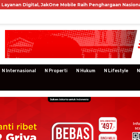
al, JakOne Mobile Raih Penghargaan Nasional
P3RSI
N Internasional
N Properti
N Hukum
N Lifestyle
N