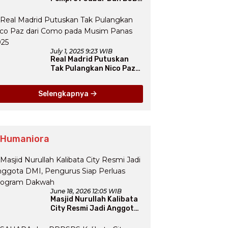
Jadi Petarung Sukseskan
100 Ribu Rumah FLPP
July 1, 2025 9:23 WIB
Real Madrid Putuskan
Tak Pulangkan Nico Paz
dari Como pada Musim
Panas 2025
Selengkapnya
 Humaniora
June 18, 2026 12:05 WIB
Masjid Nurullah Kalibata
City Resmi Jadi Anggota
DMI, Pengurus Siap
Perluas Program Dakwah