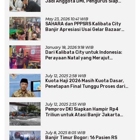
Jadi Anggota DMI, Pengurus Siap
Perluas Program Dakwah
May 23, 2026 10:41 WIB
SAHARA dan PPPSRS Kalibata City
Banjir Apresiasi Usai Gelar Bazaar
Sembako Murah
January 18, 2026 9:18 WIB
Dari Kalibata City untuk Indonesia:
Perayaan Natal yang Merajut
Persaudaraan Lintas Iman
July 12, 2025 2:58 WIB
Kuota Haji 2026 Masih Kuota Dasar,
Penetapan Final Tunggu Proses dari
Arab Saudi
July 12, 2025 2:55 WIB
Pemprov DKI Siapkan Hampir Rp4
Triliun untuk Atasi Banjir Jakarta
Secara Jangka Panjang
July 8, 2025 8:05 WIB
Banjir Timur Bogor: 16 Pasien RS