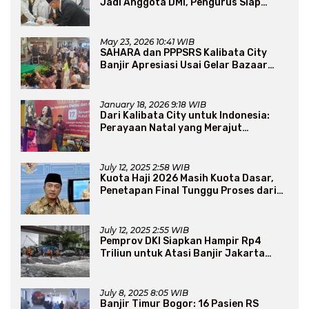
Jadi Anggota DMI, Pengurus Siap
Perluas Program Dakwah
May 23, 2026 10:41 WIB
SAHARA dan PPPSRS Kalibata City
Banjir Apresiasi Usai Gelar Bazaar
Sembako Murah
January 18, 2026 9:18 WIB
Dari Kalibata City untuk Indonesia:
Perayaan Natal yang Merajut
Persaudaraan Lintas Iman
July 12, 2025 2:58 WIB
Kuota Haji 2026 Masih Kuota Dasar,
Penetapan Final Tunggu Proses dari
Arab Saudi
July 12, 2025 2:55 WIB
Pemprov DKI Siapkan Hampir Rp4
Triliun untuk Atasi Banjir Jakarta
Secara Jangka Panjang
July 8, 2025 8:05 WIB
Banjir Timur Bogor: 16 Pasien RS