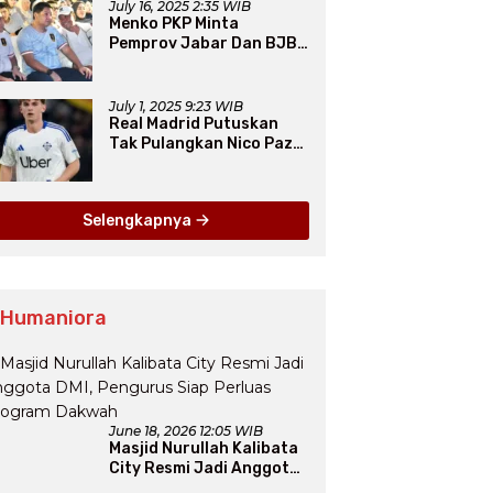
July 16, 2025 2:35 WIB
Menko PKP Minta
Pemprov Jabar Dan BJB
Jadi Petarung Sukseskan
100 Ribu Rumah FLPP
July 1, 2025 9:23 WIB
Real Madrid Putuskan
Tak Pulangkan Nico Paz
dari Como pada Musim
Panas 2025
Selengkapnya
 Humaniora
June 18, 2026 12:05 WIB
Masjid Nurullah Kalibata
City Resmi Jadi Anggota
DMI, Pengurus Siap