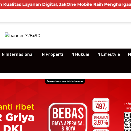
ayanan Digital, JakOne Mobile Raih Penghargaan Nasional
N Internasional
N Properti
N Hukum
N Lifestyle
N