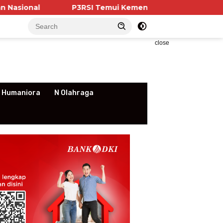
P3RSI Temui Kementerian PKP, Pengurus Apartemen
close
 Humaniora
N Olahraga