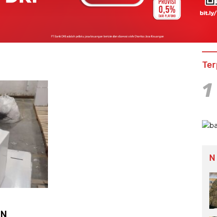
Ter
1
N
IN