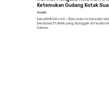
Ketemukan Gudang Kotak Sua
di Makassar, Ini Faktanya
Hoaks
NALARNESIA.com – Baru-baru ini beredar se
berdurasi 27 detik yang diunggah di Facebo
bahwa…