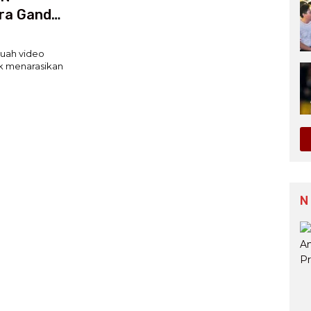
ra Ganda
buah video
ok menarasikan
N