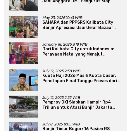
Jadi Anggota DMI, Pengurus Siap
Perluas Program Dakwah
May 23, 2026 10:41 WIB
SAHARA dan PPPSRS Kalibata City
Banjir Apresiasi Usai Gelar Bazaar
Sembako Murah
January 18, 2026 9:18 WIB
Dari Kalibata City untuk Indonesia:
Perayaan Natal yang Merajut
Persaudaraan Lintas Iman
July 12, 2025 2:58 WIB
Kuota Haji 2026 Masih Kuota Dasar,
Penetapan Final Tunggu Proses dari
Arab Saudi
July 12, 2025 2:55 WIB
Pemprov DKI Siapkan Hampir Rp4
Triliun untuk Atasi Banjir Jakarta
Secara Jangka Panjang
July 8, 2025 8:05 WIB
Banjir Timur Bogor: 16 Pasien RS