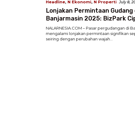
Headline
,
N Ekonomi
,
N Properti
July 8, 
Lonjakan Permintaan Gudang 
Banjarmasin 2025: BizPark Ci
Group Sangat Diminati
NALARNESIA.COM – Pasar pergudangan di Ba
mengalami lonjakan permintaan signifikan se
seiring dengan perubahan wajah…