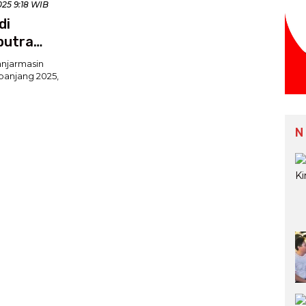
2025 9:18 WIB
di
putra
njarmasin
panjang 2025,
N