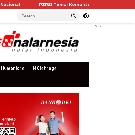
P3RSI Temui Kementerian PKP, Pengurus Apartemen Sor
close
 Humaniora
N Olahraga