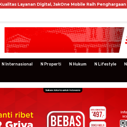
an Digital, JakOne Mobile Raih Penghargaan Nasional
N Internasional
N Properti
N Hukum
N Lifestyle
N