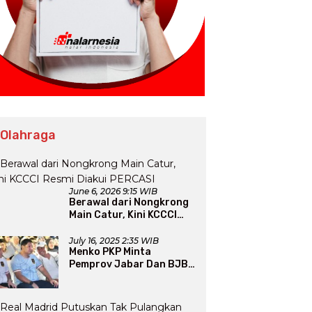
 Olahraga
June 6, 2026 9:15 WIB
Berawal dari Nongkrong
Main Catur, Kini KCCCI
Resmi Diakui PERCASI
July 16, 2025 2:35 WIB
Menko PKP Minta
Pemprov Jabar Dan BJB
Jadi Petarung Sukseskan
100 Ribu Rumah FLPP