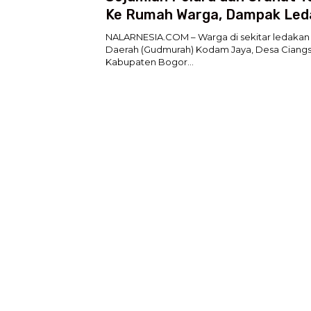
Ke Rumah Warga, Dampak Led
Gudang Peluru di Ciangsana
NALARNESIA.COM – Warga di sekitar ledakan
Daerah (Gudmurah) Kodam Jaya, Desa Ciangs
Kabupaten Bogor…