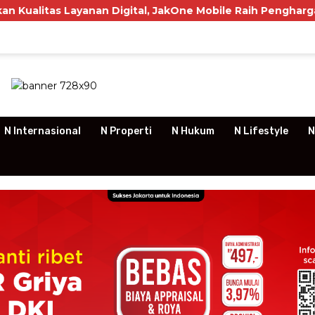
Layanan Digital, JakOne Mobile Raih Penghargaan Nasional
N Internasional
N Properti
N Hukum
N Lifestyle
N