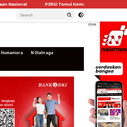
P3RSI Temui Kementerian PKP, Pengurus Aparteme
close
 Humaniora
N Olahraga