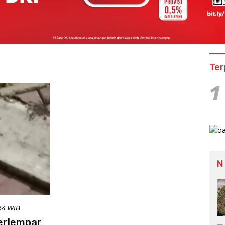
Ter
1
N
:34 WIB
erlempar