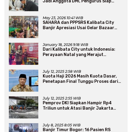
Jadi Anggota DMI, Pengurus Siap
Perluas Program Dakwah
May 23, 2026 10:41 WIB
SAHARA dan PPPSRS Kalibata City
Banjir Apresiasi Usai Gelar Bazaar
Sembako Murah
January 18, 2026 9:18 WIB
Dari Kalibata City untuk Indonesia:
Perayaan Natal yang Merajut
Persaudaraan Lintas Iman
July 12, 2025 2:58 WIB
Kuota Haji 2026 Masih Kuota Dasar,
Penetapan Final Tunggu Proses dari
Arab Saudi
July 12, 2025 2:55 WIB
Pemprov DKI Siapkan Hampir Rp4
Triliun untuk Atasi Banjir Jakarta
Secara Jangka Panjang
July 8, 2025 8:05 WIB
Banjir Timur Bogor: 16 Pasien RS