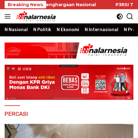
Skip
e Mobile Raih Penghargaan Nasional
Breaking News
P3RSI Temui K
to
content
N Nasional
N Politik
N Ekonomi
N Internasional
N Prop
PERCASI