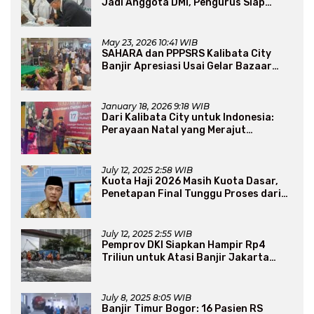
Jadi Anggota DMI, Pengurus Siap
Perluas Program Dakwah
May 23, 2026 10:41 WIB
SAHARA dan PPPSRS Kalibata City
Banjir Apresiasi Usai Gelar Bazaar
Sembako Murah
January 18, 2026 9:18 WIB
Dari Kalibata City untuk Indonesia:
Perayaan Natal yang Merajut
Persaudaraan Lintas Iman
July 12, 2025 2:58 WIB
Kuota Haji 2026 Masih Kuota Dasar,
Penetapan Final Tunggu Proses dari
Arab Saudi
July 12, 2025 2:55 WIB
Pemprov DKI Siapkan Hampir Rp4
Triliun untuk Atasi Banjir Jakarta
Secara Jangka Panjang
July 8, 2025 8:05 WIB
Banjir Timur Bogor: 16 Pasien RS