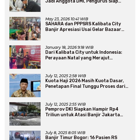
Jadi Anggota DMI, Pengurus Siap
Perluas Program Dakwah
May 23, 2026 10:41 WIB
SAHARA dan PPPSRS Kalibata City
Banjir Apresiasi Usai Gelar Bazaar
Sembako Murah
January 18, 2026 9:18 WIB
Dari Kalibata City untuk Indonesia:
Perayaan Natal yang Merajut
Persaudaraan Lintas Iman
July 12, 2025 2:58 WIB
Kuota Haji 2026 Masih Kuota Dasar,
Penetapan Final Tunggu Proses dari
Arab Saudi
July 12, 2025 2:55 WIB
Pemprov DKI Siapkan Hampir Rp4
Triliun untuk Atasi Banjir Jakarta
Secara Jangka Panjang
July 8, 2025 8:05 WIB
Banjir Timur Bogor: 16 Pasien RS