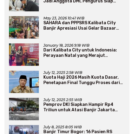
Jadi Anggota DMI, Pengurus Siap
Perluas Program Dakwah
May 23, 2026 10:41 WIB
SAHARA dan PPPSRS Kalibata City
Banjir Apresiasi Usai Gelar Bazaar
Sembako Murah
January 18, 2026 9:18 WIB
Dari Kalibata City untuk Indonesia:
Perayaan Natal yang Merajut
Persaudaraan Lintas Iman
July 12, 2025 2:58 WIB
Kuota Haji 2026 Masih Kuota Dasar,
Penetapan Final Tunggu Proses dari
Arab Saudi
July 12, 2025 2:55 WIB
Pemprov DKI Siapkan Hampir Rp4
Triliun untuk Atasi Banjir Jakarta
Secara Jangka Panjang
July 8, 2025 8:05 WIB
Banjir Timur Bogor: 16 Pasien RS