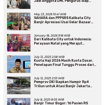
Jadi Anggota DMI, Pengurus Siap
Perluas Program Dakwah
May 23, 2026 10:41 WIB
SAHARA dan PPPSRS Kalibata City
Banjir Apresiasi Usai Gelar Bazaar
Sembako Murah
January 18, 2026 9:18 WIB
Dari Kalibata City untuk Indonesia:
Perayaan Natal yang Merajut
Persaudaraan Lintas Iman
July 12, 2025 2:58 WIB
Kuota Haji 2026 Masih Kuota Dasar,
Penetapan Final Tunggu Proses dari
Arab Saudi
July 12, 2025 2:55 WIB
Pemprov DKI Siapkan Hampir Rp4
Triliun untuk Atasi Banjir Jakarta
Secara Jangka Panjang
July 8, 2025 8:05 WIB
Banjir Timur Bogor: 16 Pasien RS