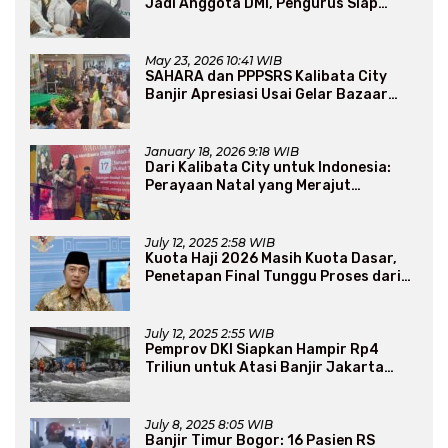
Jadi Anggota DMI, Pengurus Siap
Perluas Program Dakwah
May 23, 2026 10:41 WIB
SAHARA dan PPPSRS Kalibata City
Banjir Apresiasi Usai Gelar Bazaar
Sembako Murah
January 18, 2026 9:18 WIB
Dari Kalibata City untuk Indonesia:
Perayaan Natal yang Merajut
Persaudaraan Lintas Iman
July 12, 2025 2:58 WIB
Kuota Haji 2026 Masih Kuota Dasar,
Penetapan Final Tunggu Proses dari
Arab Saudi
July 12, 2025 2:55 WIB
Pemprov DKI Siapkan Hampir Rp4
Triliun untuk Atasi Banjir Jakarta
Secara Jangka Panjang
July 8, 2025 8:05 WIB
Banjir Timur Bogor: 16 Pasien RS