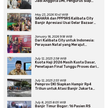
Jadi Anggota DMI, Pengurus Siap
Perluas Program Dakwah
May 23, 2026 10:41 WIB
SAHARA dan PPPSRS Kalibata City
Banjir Apresiasi Usai Gelar Bazaar
Sembako Murah
January 18, 2026 9:18 WIB
Dari Kalibata City untuk Indonesia:
Perayaan Natal yang Merajut
Persaudaraan Lintas Iman
July 12, 2025 2:58 WIB
Kuota Haji 2026 Masih Kuota Dasar,
Penetapan Final Tunggu Proses dari
Arab Saudi
July 12, 2025 2:55 WIB
Pemprov DKI Siapkan Hampir Rp4
Triliun untuk Atasi Banjir Jakarta
Secara Jangka Panjang
July 8, 2025 8:05 WIB
Banjir Timur Bogor: 16 Pasien RS