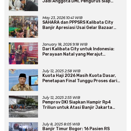
Jadi Anggota DMI, Pengurus Siap
Perluas Program Dakwah
May 23, 2026 10:41 WIB
SAHARA dan PPPSRS Kalibata City
Banjir Apresiasi Usai Gelar Bazaar
Sembako Murah
January 18, 2026 9:18 WIB
Dari Kalibata City untuk Indonesia:
Perayaan Natal yang Merajut
Persaudaraan Lintas Iman
July 12, 2025 2:58 WIB
Kuota Haji 2026 Masih Kuota Dasar,
Penetapan Final Tunggu Proses dari
Arab Saudi
July 12, 2025 2:55 WIB
Pemprov DKI Siapkan Hampir Rp4
Triliun untuk Atasi Banjir Jakarta
Secara Jangka Panjang
July 8, 2025 8:05 WIB
Banjir Timur Bogor: 16 Pasien RS