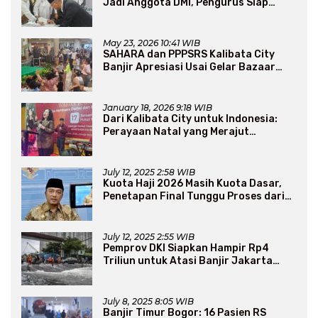
Jadi Anggota DMI, Pengurus Siap
Perluas Program Dakwah
May 23, 2026 10:41 WIB
SAHARA dan PPPSRS Kalibata City
Banjir Apresiasi Usai Gelar Bazaar
Sembako Murah
January 18, 2026 9:18 WIB
Dari Kalibata City untuk Indonesia:
Perayaan Natal yang Merajut
Persaudaraan Lintas Iman
July 12, 2025 2:58 WIB
Kuota Haji 2026 Masih Kuota Dasar,
Penetapan Final Tunggu Proses dari
Arab Saudi
July 12, 2025 2:55 WIB
Pemprov DKI Siapkan Hampir Rp4
Triliun untuk Atasi Banjir Jakarta
Secara Jangka Panjang
July 8, 2025 8:05 WIB
Banjir Timur Bogor: 16 Pasien RS