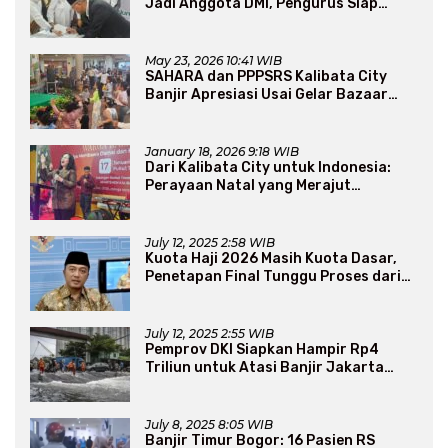
Jadi Anggota DMI, Pengurus Siap
Perluas Program Dakwah
May 23, 2026 10:41 WIB
SAHARA dan PPPSRS Kalibata City
Banjir Apresiasi Usai Gelar Bazaar
Sembako Murah
January 18, 2026 9:18 WIB
Dari Kalibata City untuk Indonesia:
Perayaan Natal yang Merajut
Persaudaraan Lintas Iman
July 12, 2025 2:58 WIB
Kuota Haji 2026 Masih Kuota Dasar,
Penetapan Final Tunggu Proses dari
Arab Saudi
July 12, 2025 2:55 WIB
Pemprov DKI Siapkan Hampir Rp4
Triliun untuk Atasi Banjir Jakarta
Secara Jangka Panjang
July 8, 2025 8:05 WIB
Banjir Timur Bogor: 16 Pasien RS