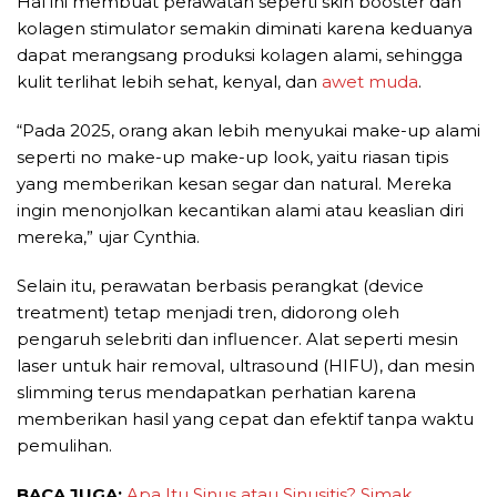
Hal ini membuat perawatan seperti skin booster dan
kolagen stimulator semakin diminati karena keduanya
dapat merangsang produksi kolagen alami, sehingga
kulit terlihat lebih sehat, kenyal, dan
awet muda
.
“Pada 2025, orang akan lebih menyukai make-up alami
seperti no make-up make-up look, yaitu riasan tipis
yang memberikan kesan segar dan natural. Mereka
ingin menonjolkan kecantikan alami atau keaslian diri
mereka,” ujar Cynthia.
Selain itu, perawatan berbasis perangkat (device
treatment) tetap menjadi tren, didorong oleh
pengaruh selebriti dan influencer. Alat seperti mesin
laser untuk hair removal, ultrasound (HIFU), dan mesin
slimming terus mendapatkan perhatian karena
memberikan hasil yang cepat dan efektif tanpa waktu
pemulihan.
BACA JUGA:
Apa Itu Sinus atau Sinusitis? Simak