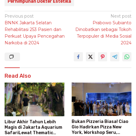
Perhimpunan Dokter Estetika
Post
Previous post
Next post
BNNK Jakarta Selatan
Prabowo Subianto
navigation
Rehabilitasi 253 Pasien dan
Dinobatkan sebagai Tokoh
Perkuat Upaya Pencegahan
Terpopuler di Media Sosial
Narkoba di 2024
2024
Read Also
Bukan Pizzeria Biasa! Ciao
Libur Akhir Tahun Lebih
Gio Hadirkan Pizza New
Magis di Jakarta Aquarium
York, Workshop Seru,
SafariLewat Thematic