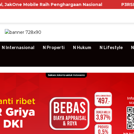
Raih Penghargaan Nasional
P3RSI Temui Kementeria
N Internasional
N Properti
N Hukum
N Lifestyle
N