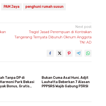
PAM Jaya
penghuni rumah susun
Next post
kan
Tragis! Jasad Perempuan di Kontrakan
Tangerang Ternyata Dibunuh Oknum Anggota
TNI AD
ah Tanpa DP di
Bukan Cuma Asal Huni, Adjit
 Harmoni Park Bekasi
Lauhatta Beberkan 7 Alasan
yak Bonus, Gratis
PPPSRS Wajib Gabung P3RSI
an Subsidi Angsuran