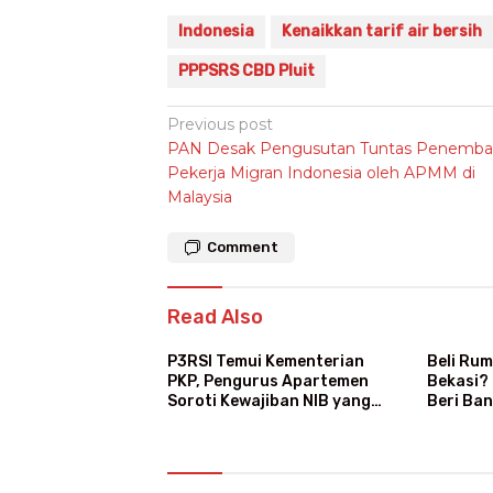
Indonesia
Kenaikkan tarif air bersih
PPPSRS CBD Pluit
Post
Previous post
PAN Desak Pengusutan Tuntas Penemba
navigation
Pekerja Migran Indonesia oleh APMM di
Malaysia
Comment
Read Also
P3RSI Temui Kementerian
Beli Rum
PKP, Pengurus Apartemen
Bekasi?
Soroti Kewajiban NIB yang
Beri Ban
Dinilai Membingungkan
Biaya d