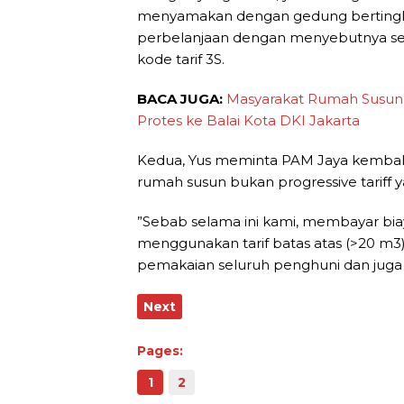
menyamakan dengan gedung bertingkat
perbelanjaan dengan menyebutnya s
kode tarif 3S.
BACA JUGA:
Masyarakat Rumah Susun T
Protes ke Balai Kota DKI Jakarta
Kedua, Yus meminta PAM Jaya kembali
rumah susun bukan progressive tariff 
”Sebab selama ini kami, membayar bia
menggunakan tarif batas atas (>20 m3)
pemakaian seluruh penghuni dan juga a
Next
Pages:
1
2