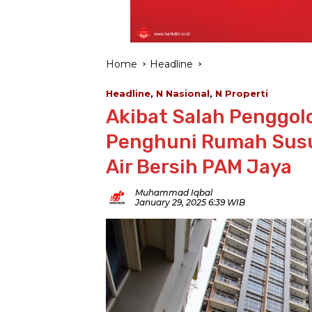
Home
Headline
Headline
,
N Nasional
,
N Properti
Akibat Salah Penggol
Penghuni Rumah Susun
Air Bersih PAM Jaya
Muhammad Iqbal
January 29, 2025 6:39 WIB