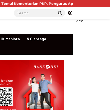
n PKP, Pengurus Apartemen Soroti Kewajiban NIB yang Di
close
 Humaniora
N Olahraga