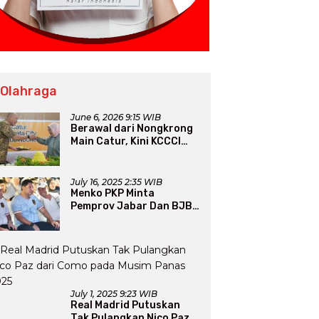
 Olahraga
June 6, 2026 9:15 WIB
Berawal dari Nongkrong
Main Catur, Kini KCCCI
Resmi Diakui PERCASI
July 16, 2025 2:35 WIB
Menko PKP Minta
Pemprov Jabar Dan BJB
Jadi Petarung Sukseskan
100 Ribu Rumah FLPP
July 1, 2025 9:23 WIB
Real Madrid Putuskan
Tak Pulangkan Nico Paz