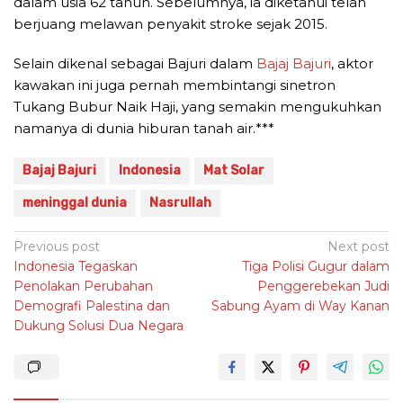
dalam usia 62 tahun. Sebelumnya, ia diketahui telah
berjuang melawan penyakit stroke sejak 2015.
Selain dikenal sebagai Bajuri dalam
Bajaj Bajuri
, aktor
kawakan ini juga pernah membintangi sinetron
Tukang Bubur Naik Haji, yang semakin mengukuhkan
namanya di dunia hiburan tanah air.***
Bajaj Bajuri
Indonesia
Mat Solar
meninggal dunia
Nasrullah
Post
Previous post
Next post
Indonesia Tegaskan
Tiga Polisi Gugur dalam
navigation
Penolakan Perubahan
Penggerebekan Judi
Demografi Palestina dan
Sabung Ayam di Way Kanan
Dukung Solusi Dua Negara