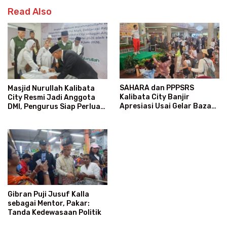
Read Also
SAHARA dan PPPSRS
Masjid Nurullah Kalibata
Kalibata City Banjir
City Resmi Jadi Anggota
Apresiasi Usai Gelar Bazaar
DMI, Pengurus Siap Perluas
Sembako Murah
Program Dakwah
Gibran Puji Jusuf Kalla
sebagai Mentor, Pakar:
Tanda Kedewasaan Politik