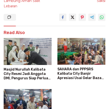
Lambung Aman Saat
Saksi
Lebaran
Read Also
SAHARA dan PPPSRS
Masjid Nurullah Kalibata
Kalibata City Banjir
City Resmi Jadi Anggota
Apresiasi Usai Gelar Bazaar
DMI, Pengurus Siap Perluas
Sembako Murah
Program Dakwah