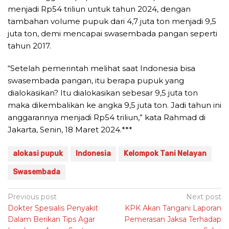
menjadi Rp54 triliun untuk tahun 2024, dengan
tambahan volume pupuk dari 4,7 juta ton menjadi 9,5
juta ton, demi mencapai swasembada pangan seperti
tahun 2017.
“Setelah pemerintah melihat saat Indonesia bisa
swasembada pangan, itu berapa pupuk yang
dialokasikan? Itu dialokasikan sebesar 9,5 juta ton
maka dikembalikan ke angka 9,5 juta ton. Jadi tahun ini
anggarannya menjadi Rp54 triliun,” kata Rahmad di
Jakarta, Senin, 18 Maret 2024.***
alokasi pupuk
Indonesia
Kelompok Tani Nelayan
Swasembada
Post
Previous post
Next post
Dokter Spesialis Penyakit
KPK Akan Tangani Laporan
navigation
Dalam Berikan Tips Agar
Pemerasan Jaksa Terhadap