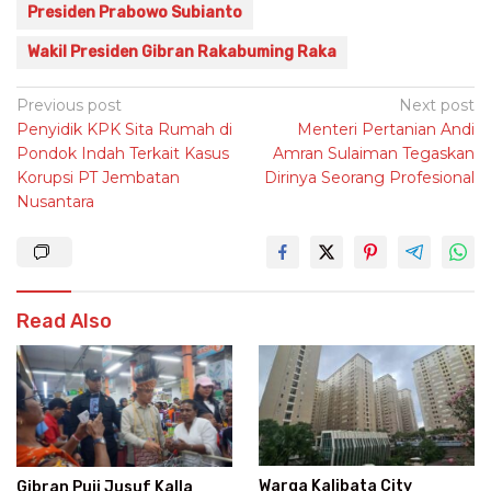
Presiden Prabowo Subianto
Wakil Presiden Gibran Rakabuming Raka
Post
Previous post
Next post
Penyidik KPK Sita Rumah di
Menteri Pertanian Andi
navigation
Pondok Indah Terkait Kasus
Amran Sulaiman Tegaskan
Korupsi PT Jembatan
Dirinya Seorang Profesional
Nusantara
Read Also
Warga Kalibata City
Gibran Puji Jusuf Kalla