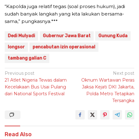
“Kapolda juga relatif tegas (soal proses hukum), jadi
sudah banyak langkah yang kita lakukan bersama-
sama,” pungkasnya.***
Dedi Mulyadi
Gubernur Jawa Barat
Gunung Kuda
longsor
pencabutan izin operasional
tambang galian C
Post
Previous post
Next post
21 Atlet Nigeria Tewas dalam
Oknum Wartawan Peras
navigation
Kecelakaan Bus Usai Pulang
Jaksa Kejati DKI Jakarta,
dari National Sports Festival
Polda Metro Tetapkan
Tersangka
Read Also