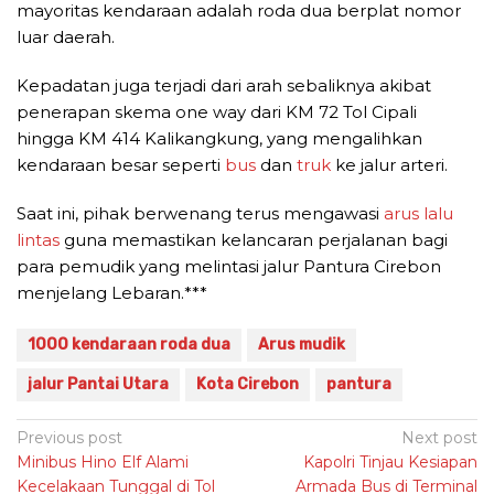
mayoritas kendaraan adalah roda dua berplat nomor
luar daerah.
Kepadatan juga terjadi dari arah sebaliknya akibat
penerapan skema one way dari KM 72 Tol Cipali
hingga KM 414 Kalikangkung, yang mengalihkan
kendaraan besar seperti
bus
dan
truk
ke jalur arteri.
Saat ini, pihak berwenang terus mengawasi
arus lalu
lintas
guna memastikan kelancaran perjalanan bagi
para pemudik yang melintasi jalur Pantura Cirebon
menjelang Lebaran.***
1000 kendaraan roda dua
Arus mudik
jalur Pantai Utara
Kota Cirebon
pantura
Post
Previous post
Next post
Minibus Hino Elf Alami
Kapolri Tinjau Kesiapan
navigation
Kecelakaan Tunggal di Tol
Armada Bus di Terminal