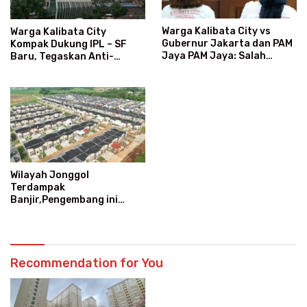
Warga Kalibata City vs
Warga Kalibata City
Gubernur Jakarta dan PAM
Kompak Dukung IPL – SF
Jaya PAM Jaya: Salah
Baru, Tegaskan Anti-
Kategori Pelanggan, Air
Kegaduhan
Jadi Mahal Bertahun-tahun
Wilayah Jonggol
Terdampak
Banjir,Pengembang ini
Fokus Mitigasi dan
Perkuatan Tanggul
Recommendation for You