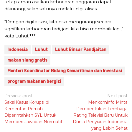
tetap aman asalkan kebocoran anggaran dapat
dikurangi, salah satunya melalui digitalisasi.
“Dengan digitalisasi, kita bisa mengurangi secara
signifikan kebocoran tadi, jadi kita bisa membaik lagi,”
kata Luhut.***
Indonesia
Luhut
Luhut Binsar Pandjaitan
makan siang gratis
Menteri Koordinator Bidang Kemaritiman dan Investasi
program makanan bergizi
Post
Previous post
Next post
Saksi Kasus Korupsi di
Menkominfo Minta
navigation
Kementan Pernah
Pembentukan Lembaga
Diperintahkan SYL Untuk
Rating Televisi Baru Untuk
Memberi Jawaban Normatif
Dunia Penyiaran Indonesia
yang Lebih Sehat